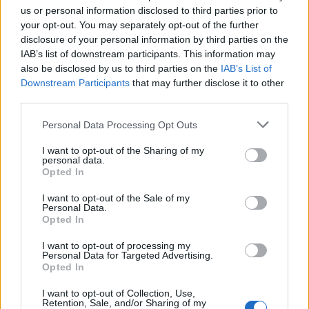
us or personal information disclosed to third parties prior to
your opt-out. You may separately opt-out of the further
disclosure of your personal information by third parties on the
IAB’s list of downstream participants. This information may
also be disclosed by us to third parties on the
IAB’s List of
Downstream Participants
that may further disclose it to other
third parties.
Personal Data Processing Opt Outs
I want to opt-out of the Sharing of my
personal data.
Opted In
🪐🚀 Canciones para Ver las Estrellas:
Psicodelia y Space Rock 🎸✨
I want to opt-out of the Sale of my
🌌🚀 Viaje intergaláctico: la mejor selección de
Personal Data.
psicodelia, space rock y atmósferas cósmicas para
Opted In
tus noches de astronomía. 🪐🎸 Desconecta, mira
al firmamento y siente la gravedad cero. 💾 ¡Guarda
I want to opt-out of processing my
esta colección para tu próxima noche estrellada!
Personal Data for Targeted Advertising.
Añadir un comentario ...
✨⭐
Opted In
I want to opt-out of Collection, Use,
Letras
Top Artistas
Playlists
Retention, Sale, and/or Sharing of my