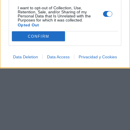
✨⭐
I want to opt-out of Collection, Use,
Retention, Sale, and/or Sharing of my
Personal Data that Is Unrelated with the
Letras
Top Artistas
Playlists
Purposes for which it was collected.
Opted Out
A
B
C
D
E
F
G
H
I
J
K
L
CONFIRM
M
N
O
P
Q
R
S
T
U
V
W
X
Y
Z
#
Data Deletion
Data Access
Privacidad y Cookies