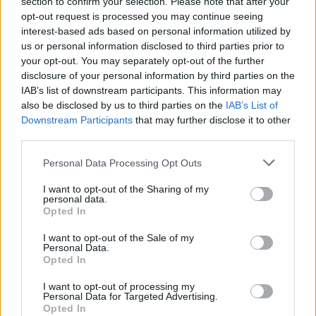
section to confirm your selection. Please note that after your
opt-out request is processed you may continue seeing
interest-based ads based on personal information utilized by
us or personal information disclosed to third parties prior to
your opt-out. You may separately opt-out of the further
disclosure of your personal information by third parties on the
IAB’s list of downstream participants. This information may
also be disclosed by us to third parties on the
IAB’s List of
Downstream Participants
that may further disclose it to other
third parties.
Personal Data Processing Opt Outs
I want to opt-out of the Sharing of my
personal data.
Opted In
🪐🚀 Canciones para Ver las Estrellas:
I want to opt-out of the Sale of my
Personal Data.
Psicodelia y Space Rock 🎸✨
Opted In
🌌🚀 Viaje intergaláctico: la mejor selección de
psicodelia, space rock y atmósferas cósmicas para
tus noches de astronomía. 🪐🎸 Desconecta, mira
I want to opt-out of processing my
Personal Data for Targeted Advertising.
al firmamento y siente la gravedad cero. 💾 ¡Guarda
esta colección para tu próxima noche estrellada!
Opted In
Añadir un comentario ...