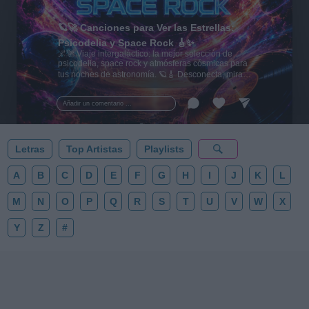
🪐🚀 Canciones para Ver las Estrellas:
Psicodelia y Space Rock 🎸✨
🌌🚀 Viaje intergaláctico: la mejor selección de
psicodelia, space rock y atmósferas cósmicas para
tus noches de astronomía. 🪐🎸 Desconecta, mira
al firmamento y siente la gravedad cero. 💾 ¡Guarda
esta colección para tu próxima noche estrellada!
Añadir un comentario ...
✨⭐
Letras
Top Artistas
Playlists
A
B
C
D
E
F
G
H
I
J
K
L
M
N
O
P
Q
R
S
T
U
V
W
X
Y
Z
#