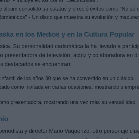
rno" - Incluye éxitos como "Electricistas".
e álbum consolidó su estatus y ofreció éxitos como "No sé 
mánticos" - Un disco que muestra su evolución y madurez 
aska en los Medios y en la Cultura Popular
sica. Su personalidad carismática la ha llevado a partici
 presentadora de televisión, actriz y colaboradora en di
más destacados se encuentran:
nfantil de los años 80 que se ha convertido en un clásico.
pado como invitada en varias ocasiones, mostrando siempre s
omo presentadora, mostrando una vez más su versatilidad.
nio
eriodista y director Mario Vaquerizo, otro personaje clav