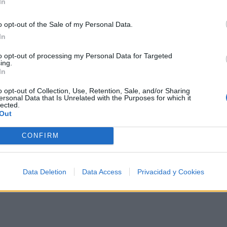
In
Letra Mi novio es un zombie
o opt-out of the Sale of my Personal Data.
In
sto a mi?
Letra Horror en el Hipermer
to opt-out of processing my Personal Data for Targeted
ing.
In
Letra Mil campanas
o opt-out of Collection, Use, Retention, Sale, and/or Sharing
ersonal Data that Is Unrelated with the Purposes for which it
lected.
Out
des
Ranking
Fotos
Foro
CONFIRM
Data Deletion
Data Access
Privacidad y Cookies