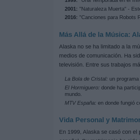
1999:
"Una Temporada en el Infie
2001:
"Naturaleza Muerta" - Est
2016:
"Canciones para Robots Ro
Más Allá de la Música: Al
Alaska no se ha limitado a la mú
medios de comunicación. Ha sido
televisión. Entre sus trabajos 
La Bola de Cristal:
un programa i
El Hormiguero:
donde ha partici
mundo.
MTV España:
en donde fungió c
Vida Personal y Matrimo
En 1999, Alaska se casó con el p