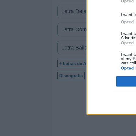
Opted 
Letra Deja de Bailar
I want t
Opted 
Letra Cómo pudiste hacerme e
I want 
Advertis
Opted 
Letra Bailando
I want t
of my P
was col
+ Letras de Alaska
Opted 
Discografía
Biografía
Curiosida