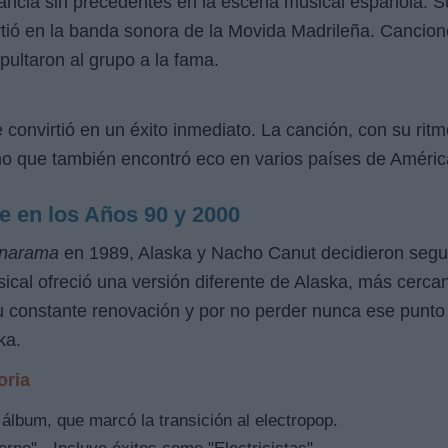
ancia sin precedentes en la escena musical española. S
tió en la banda sonora de la
Movida Madrileña
. Cancion
pultaron al grupo a la fama.
 convirtió en un éxito inmediato. La canción, con su ritm
ino que también encontró eco en varios países de Améric
e en los Años 90 y 2000
inarama
en 1989, Alaska y Nacho Canut decidieron segui
ical ofreció una versión diferente de Alaska, más cercan
 constante renovación y por no perder nunca ese punto 
ka.
oria
 álbum, que marcó la transición al electropop.