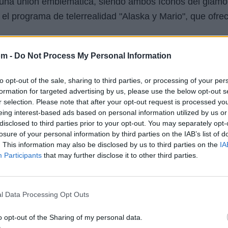
una unión emblemática, siendo ambos íconos del glamour,
 el programa de telerrealidad "Alaska y Mario", que ofrec
om -
Do Not Process My Personal Information
ra popular y musical es innegable. A lo largo de las déc
to opt-out of the sale, sharing to third parties, or processing of your per
formation for targeted advertising by us, please use the below opt-out s
convierte en un ícono atemporal. Su estilo, tanto musica
r selection. Please note that after your opt-out request is processed y
e siendo una referencia en la industria del entretenimie
eing interest-based ads based on personal information utilized by us or
disclosed to third parties prior to your opt-out. You may separately opt-
a de Luxe hasta su consagración como reina del electro
losure of your personal information by third parties on the IAB’s list of
. This information may also be disclosed by us to third parties on the
IA
a historia de la música y la cultura iberoamericana. Su
Participants
that may further disclose it to other third parties.
diáticos la coloca en una categoría única, siempre provo
l Data Processing Opt Outs
Letra Ni tú ni nadie
o opt-out of the Sharing of my personal data.