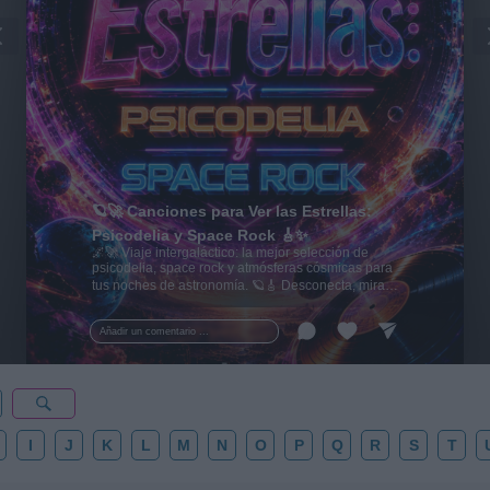
🪐🚀 Canciones para Ver las Estrellas:
Psicodelia y Space Rock 🎸✨
🌌🚀 Viaje intergaláctico: la mejor selección de
psicodelia, space rock y atmósferas cósmicas para
tus noches de astronomía. 🪐🎸 Desconecta, mira
al firmamento y siente la gravedad cero. 💾 ¡Guarda
esta colección para tu próxima noche estrellada!
Añadir un comentario ...
✨⭐
I
J
K
L
M
N
O
P
Q
R
S
T