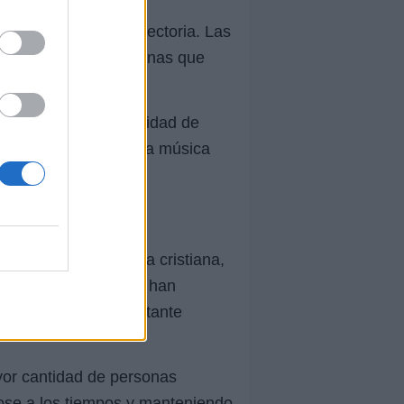
a lo largo de su trayectoria. Las
 las diferencias internas que
 propósito. La capacidad de
d ha demostrado que la música
s raíces.
ficativa en la música cristiana,
 de las iglesias y se han
su continuidad y constante
yor cantidad de personas
dose a los tiempos y manteniendo