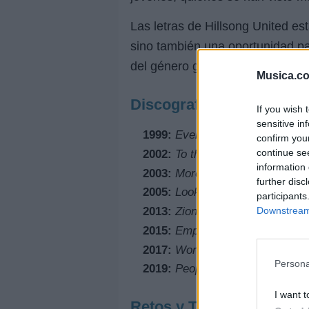
Las letras de Hillsong United es
sino también una oportunidad pa
del género gospel y una presenc
Musica.c
Discografía Destacada
If you wish 
sensitive in
1999:
Everyday
confirm you
continue se
2002:
To the Ends of the Earth
information 
2003:
More Than Life
further disc
2005:
Look to You
participants
Downstream 
2013:
Zion
2015:
Empires
2017:
Wonder
Persona
2019:
People
I want t
Retos y Triumphos