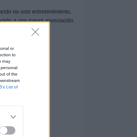
dando no solo entretenimiento,
levado a una mayor apreciación
sonal or
ection to
ou may
 personal
out of the
 downstream
B’s List of