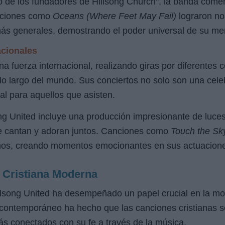
jo de los fundadores de Hillsong Church", la banda come
anciones como
Oceans (Where Feet May Fail)
lograron no
 más generales, demostrando el poder universal de su me
acionales
na fuerza internacional, realizando giras por diferentes 
lo largo del mundo. Sus conciertos no solo son una cele
al para aquellos que asisten.
ong United incluye una producción impresionante de luces
ue cantan y adoran juntos. Canciones como
Touch the Sk
hos, creando momentos emocionantes en sus actuacion
a Cristiana Moderna
illsong United ha desempeñado un papel crucial en la m
y contemporáneo ha hecho que las canciones cristianas s
ás conectados con su fe a través de la música.