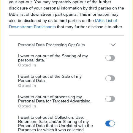
Íntimo
(2011)
your opt-out. You may separately opt-out of the further
disclosure of your personal information by third parties on the
Recalculando ruta
(2015)
IAB’s list of downstream participants. This information may
also be disclosed by us to third parties on the
IAB’s List of
Conclusión
Downstream Participants
that may further disclose it to other
third parties.
La historia de El Chojin es un testimonio de
perseverancia, talento y compromiso social. Su
Personal Data Processing Opt Outs
música no solo ha entretenido, sino que también ha
I want to opt-out of the Sharing of my
personal data.
educado y sensibilizado a muchas personas sobre
Opted In
temas cruciales. Su influencia es percibida tanto
I want to opt-out of the Sale of my
dentro como fuera del escenario, y su legado
Personal Data.
Opted In
continuará inspirando a futuras generaciones de
artistas y activistas.
I want to opt-out of processing my
Personal Data for Targeted Advertising.
Opted In
El Chojin no es solo un rapero; es un mensajero de
I want to opt-out of Collection, Use,
verdades incómodas y un defensor incansable de la
Retention, Sale, and/or Sharing of my
Personal Data that Is Unrelated with the
igualdad y la justicia. A través de su arte, ha logrado
Purposes for which it was collected.