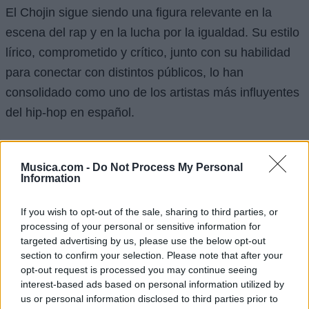
El Chojin sigue siendo una figura relevante en la
escena del rap y en la lucha por la igualdad. Su estilo
lírico, comprometido y crítico, junto con su habilidad
para conectar con distintos públicos, lo han
consolidado como uno de los artistas más influyentes
del hip-hop en español.
Discografía Selecta
Musica.com -
Do Not Process My Personal
Information
Mi turno
(1999)
Rap pa' crecer
(2001)
If you wish to opt-out of the sale, sharing to third parties, or
El nivel sube
(2003)
processing of your personal or sensitive information for
8jin
(2005)
targeted advertising by us, please use the below opt-out
section to confirm your selection. Please note that after your
Cosas que pasan, que no pasan y que deberían
opt-out request is processed you may continue seeing
pasar
(2007)
interest-based ads based on personal information utilized by
Striptease
(2010)
us or personal information disclosed to third parties prior to