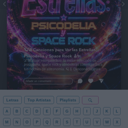
🪐🚀 Canciones para Ver las Estrellas:
Psicodelia y Space Rock 🎸✨
🌌🚀 Viaje intergaláctico: la mejor selección de
psicodelia, space rock y atmósferas cósmicas para
tus noches de astronomía. 🪐🎸 Desconecta, mira
al firmamento y siente la gravedad cero. 💾 ¡Guarda
esta colección para tu próxima noche estrellada!
Añadir un comentario ...
✨⭐
Letras
Top Artistas
Playlists
A
B
C
D
E
F
G
H
I
J
K
L
M
N
O
P
Q
R
S
T
U
V
W
X