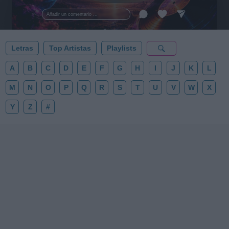
al firmamento y siente la gravedad cero. 💾 ¡Guarda
esta colección para tu próxima noche estrellada!
Añadir un comentario ...
✨⭐
Letras
Top Artistas
Playlists
A
B
C
D
E
F
G
H
I
J
K
L
M
N
O
P
Q
R
S
T
U
V
W
X
Y
Z
#