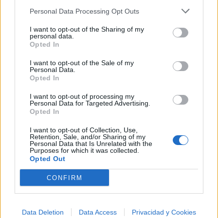
excelencia artística asegura que su influencia durará
Personal Data Processing Opt Outs
por muchas generaciones más.
I want to opt-out of the Sharing of my
Juanes
es más que un músico; es un portavoz de la
personal data.
Opted In
paz, un innovador y un testimonio viviente de que la
I want to opt-out of the Sale of my
música puede ser una fuerza poderosa para el
Personal Data.
cambio. Su vida y obra son un ejemplo brillante de
Opted In
cómo un artista puede aprovechar su plataforma para
I want to opt-out of processing my
Personal Data for Targeted Advertising.
hacer una diferencia significativa en el mundo.
Opted In
I want to opt-out of Collection, Use,
+ Juanes
Retention, Sale, and/or Sharing of my
Personal Data that Is Unrelated with the
Purposes for which it was collected.
Letra Ama la tierra en que naciste
Opted Out
CONFIRM
Letra Para Tu Amor
Data Deletion
Data Access
Privacidad y Cookies
Letra Besos en guerra (ft. Morat)