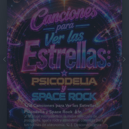
🪐🚀 Canciones para Ver las Estrellas:
Psicodelia y Space Rock 🎸✨
🌌🚀 Viaje intergaláctico: la mejor selección de
psicodelia, space rock y atmósferas cósmicas para
tus noches de astronomía. 🪐🎸 Desconecta, mira