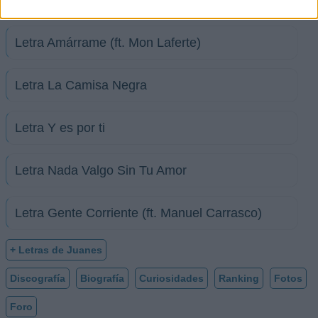
Letra Amárrame (ft. Mon Laferte)
Letra La Camisa Negra
Letra Y es por ti
Letra Nada Valgo Sin Tu Amor
Letra Gente Corriente (ft. Manuel Carrasco)
+ Letras de Juanes
Discografía
Biografía
Curiosidades
Ranking
Fotos
Foro