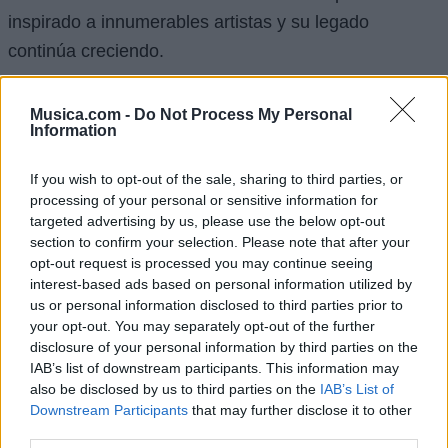
inspirado a innumerables artistas y su legado
continúa creciendo.
La influencia de Juanes trasciende el ámbito musical;
Musica.com -
Do Not Process My Personal
es un símbolo de esperanza y cambio positivo. Su
Information
historia muestra cómo la pasión, la dedicación y el
deseo de contribuir a un mundo mejor pueden llevar a
If you wish to opt-out of the sale, sharing to third parties, or
processing of your personal or sensitive information for
logros extraordinarios.
targeted advertising by us, please use the below opt-out
section to confirm your selection. Please note that after your
Presente y Futuro
opt-out request is processed you may continue seeing
interest-based ads based on personal information utilized by
En la actualidad, Juanes sigue siendo una figura
us or personal information disclosed to third parties prior to
your opt-out. You may separately opt-out of the further
prominente en la música latina. Sus recientes
disclosure of your personal information by third parties on the
colaboraciones y proyectos continúan acercándolo a
IAB’s list of downstream participants. This information may
nuevas audiencias y manteniendo su relevancia. Su
also be disclosed by us to third parties on the
IAB’s List of
Downstream Participants
that may further disclose it to other
habilidad para fusionar el compromiso social con la
third parties.