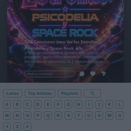
🪐🚀 Canciones para Ver las Estrellas:
Psicodelia y Space Rock 🎸✨
🌌🚀 Viaje intergaláctico: la mejor selección de
psicodelia, space rock y atmósferas cósmicas para
tus noches de astronomía. 🪐🎸 Desconecta, mira
al firmamento y siente la gravedad cero. 💾 ¡Guarda
esta colección para tu próxima noche estrellada!
Añadir un comentario ...
✨⭐
Letras
Top Artistas
Playlists
A
B
C
D
E
F
G
H
I
J
K
L
M
N
O
P
Q
R
S
T
U
V
W
X
Y
Z
#