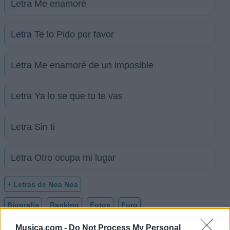
Letra Me enamoré
Letra Te lo Pido por favor
Letra Me enamoré de un imposible
Letra Ya lo se que tu te vas
Letra Sin ti
Letra Otro ocupa mi lugar
+ Letras de Noa Noa
Biografía
Ranking
Fotos
Foro
Musica.com -
Do Not Process My Personal