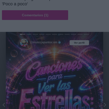
'Poco a poco'
Comentarios (1)
@musicapuntocom
Ver perfil
Ver perfil