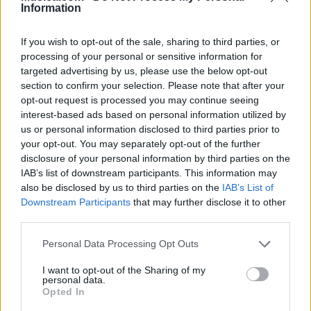
Information
Biografía de Noa Noa
Noa Noa: Una Odisea Musical Sin Fronteras
If you wish to opt-out of the sale, sharing to third parties, or
processing of your personal or sensitive information for
targeted advertising by us, please use the below opt-out
section to confirm your selection. Please note that after your
Ranking de Noa Noa
opt-out request is processed you may continue seeing
interest-based ads based on personal information utilized by
Noa Noa
no está entre los 500 artistas más
us or personal information disclosed to third parties prior to
apoyados y visitados de esta semana, su mejor
your opt-out. You may separately opt-out of the further
puesto ha sido el
438º
en enero de 2019.
disclosure of your personal information by third parties on the
IAB’s list of downstream participants. This information may
¿Apoyar a Noa Noa?
also be disclosed by us to third parties on the
IAB’s List of
Downstream Participants
that may further disclose it to other
40
0
third parties.
Personal Data Processing Opt Outs
Ranking de Noa Noa
TOP Música
I want to opt-out of the Sharing of my
personal data.
Opted In