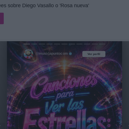
es sobre Diego Vasallo o 'Rosa nueva'
@musicapuntocom
Ver perfil
Ver perfil