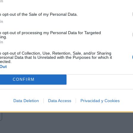
In
o opt-out of the Sale of my Personal Data.
In
to opt-out of processing my Personal Data for Targeted
Letra Diez años
ing.
In
Letra Donde cruza la fronter
o opt-out of Collection, Use, Retention, Sale, and/or Sharing
ersonal Data that Is Unrelated with the Purposes for which it
lected.
Out
Letra Bailar en abril
CONFIRM
Letra Canciones que no hab
Data Deletion
Data Access
Privacidad y Cookies
o