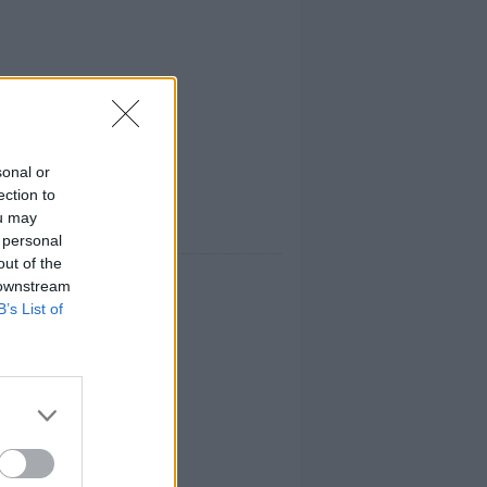
sonal or
ection to
ou may
 personal
out of the
 downstream
B’s List of