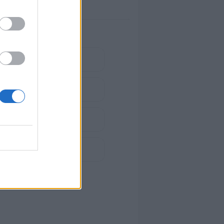
a
lan de amor