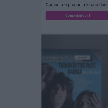
Comenta o pregunta lo que dese
Comentarios (1)
@musicapuntocom
Ver perfil
Ver perfil
fil
fil