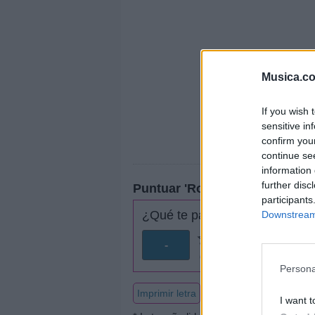
Musica.c
If you wish 
sensitive in
confirm you
continue se
information 
further disc
Puntuar 'Rosa nueva'
participants
¿Qué te parece esta canción?
Downstream 
-
0 votos
Persona
Imprimir letra
I want t