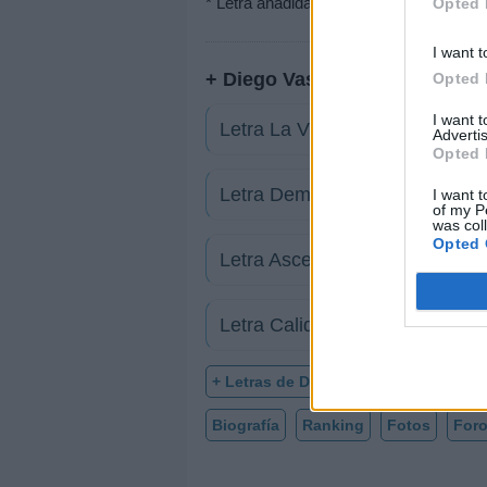
* Letra añadida por
Dynamo
Opted 
I want t
+ Diego Vasallo
Opted 
I want 
Letra La Vida Mata
Advertis
Opted 
Letra Demasiado tarde
I want t
of my P
was col
Opted 
Letra Ascensores al cielo
Letra Calido invierno
+ Letras de Diego Vasallo
Biografía
Ranking
Fotos
For