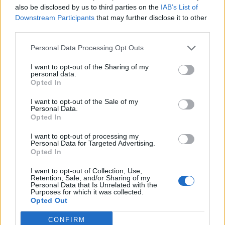
also be disclosed by us to third parties on the
IAB’s List of
Downstream Participants
that may further disclose it to other
third parties.
Comentar Letra
Comenta o pregunta lo que desees sobre Mermaid
Personal Data Processing Opt Outs
Melody Pichi Pichi Pitch o 'Dolce melodia'
I want to opt-out of the Sharing of my
personal data.
Comentarios (41)
Opted In
I want to opt-out of the Sale of my
Personal Data.
Opted In
I want to opt-out of processing my
@musicapuntocom
Ver perfil
Ver perfil
Personal Data for Targeted Advertising.
Opted In
I want to opt-out of Collection, Use,
Retention, Sale, and/or Sharing of my
Personal Data that Is Unrelated with the
Purposes for which it was collected.
Opted Out
CONFIRM