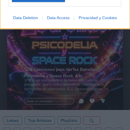
Data Deletion
Data Access
Privacidad y Cookies
🪐🚀 Canciones para Ver las Estrellas:
Psicodelia y Space Rock 🎸✨
🌌🚀 Viaje intergaláctico: la mejor selección de
psicodelia, space rock y atmósferas cósmicas para
tus noches de astronomía. 🪐🎸 Desconecta, mira
al firmamento y siente la gravedad cero. 💾 ¡Guarda
esta colección para tu próxima noche estrellada!
Añadir un comentario ...
✨⭐
Letras
Top Artistas
Playlists