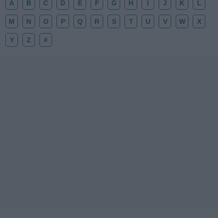
A
B
C
D
E
F
G
H
I
J
K
L
M
N
O
P
Q
R
S
T
U
V
W
X
Y
Z
#