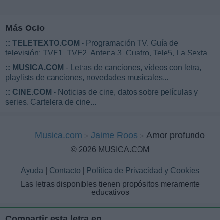
Más Ocio
::
TELETEXTO.COM
- Programación TV. Guía de
televisión: TVE1, TVE2, Antena 3, Cuatro, Tele5, La Sexta...
::
MUSICA.COM
- Letras de canciones, vídeos con letra,
playlists de canciones, novedades musicales...
::
CINE.COM
- Noticias de cine, datos sobre películas y
series. Cartelera de cine...
Musica.com
Jaime Roos
Amor profundo
© 2026 MUSICA.COM
Ayuda
|
Contacto
|
Política de Privacidad y Cookies
Las letras disponibles tienen propósitos meramente
educativos
Compartir esta letra en...