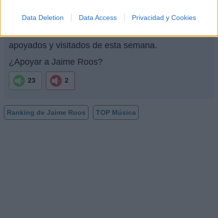
Ranking de Jaime Roos
Data Deletion
Data Access
Privacidad y Cookies
Jaime Roos
no está entre los 500 artistas más
apoyados y visitados de esta semana.
¿Apoyar a Jaime Roos?
23
2
Ranking de Jaime Roos
TOP Música