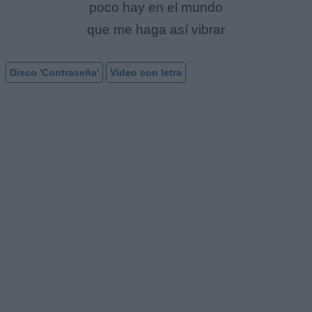
poco hay en el mundo
que me haga así vibrar
Disco 'Contraseña'
Vídeo con letra