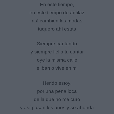
En este tiempo,
en este tiempo de antifaz
así cambien las modas
tuquero ahí estás
Siempre cantando
y siempre fiel a tu cantar
oye la misma calle
el barrio vive en mi
Herido estoy,
por una pena loca
de la que no me curo
y así pasan los años y se ahonda