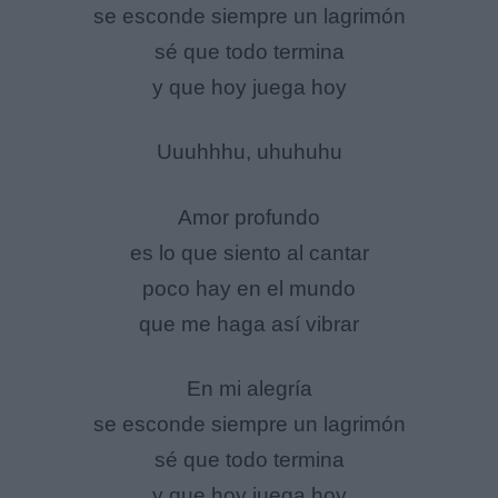
se esconde siempre un lagrimón
sé que todo termina
y que hoy juega hoy
Uuuhhhu, uhuhuhu
Amor profundo
es lo que siento al cantar
poco hay en el mundo
que me haga así vibrar
En mi alegría
se esconde siempre un lagrimón
sé que todo termina
y que hoy juega hoy