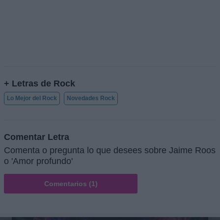
+ Letras de Rock
Lo Mejor del Rock
Novedades Rock
Comentar Letra
Comenta o pregunta lo que desees sobre Jaime Roos
o 'Amor profundo'
Comentarios (1)