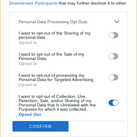
Downstream Participants
that may further disclose it to other
third parties.
Letra La Hermana De La Coneja
Personal Data Processing Opt Outs
I want to opt-out of the Sharing of my
Letra Los olimpicos
personal data.
Opted In
Letra Cometa de la Farola
I want to opt-out of the Sale of my
Personal Data.
Opted In
Letra Si me voy antes que vos
I want to opt-out of processing my
Personal Data for Targeted Advertising.
Opted In
Letra Brindis Por Pierrot
I want to opt-out of Collection, Use,
Retention, Sale, and/or Sharing of my
Personal Data that Is Unrelated with the
+ Letras de Jaime Roos
Purposes for which it was collected.
Opted Out
Discografía
Biografía
Ranking
Fotos
Foro
CONFIRM