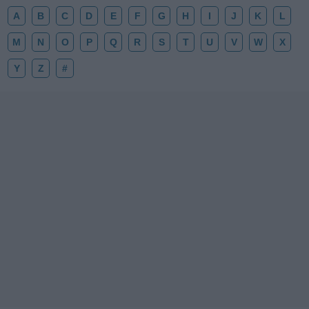
A
B
C
D
E
F
G
H
I
J
K
L
M
N
O
P
Q
R
S
T
U
V
W
X
Y
Z
#