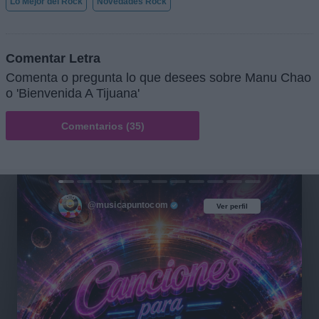
Lo Mejor del Rock
Novedades Rock
Comentar Letra
Comenta o pregunta lo que desees sobre Manu Chao
o 'Bienvenida A Tijuana'
Comentarios (35)
@musicapuntocom
Ver perfil
Ver perfil