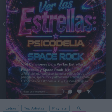
🪐🚀 Canciones para Ver las Estrellas:
Psicodelia y Space Rock 🎸✨
🌌🚀 Viaje intergaláctico: la mejor selección de
psicodelia, space rock y atmósferas cósmicas para
tus noches de astronomía. 🪐🎸 Desconecta, mira
al firmamento y siente la gravedad cero. 💾 ¡Guarda
esta colección para tu próxima noche estrellada!
Añadir un comentario ...
✨⭐
Letras
Top Artistas
Playlists