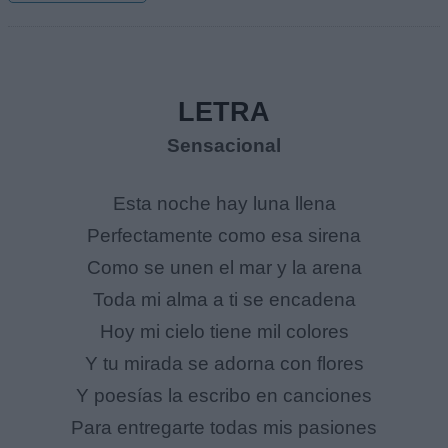
LETRA
Sensacional
Esta noche hay luna llena
Perfectamente como esa sirena
Como se unen el mar y la arena
Toda mi alma a ti se encadena
Hoy mi cielo tiene mil colores
Y tu mirada se adorna con flores
Y poesías la escribo en canciones
Para entregarte todas mis pasiones