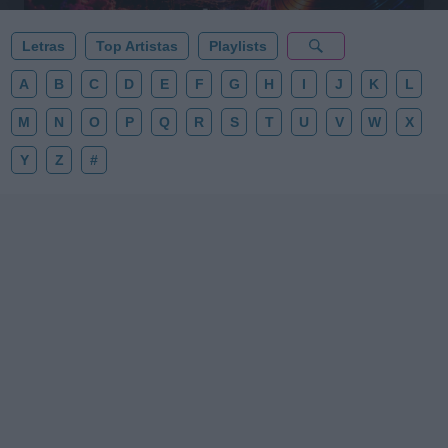
Letras
Top Artistas
Playlists
A
B
C
D
E
F
G
H
I
J
K
L
M
N
O
P
Q
R
S
T
U
V
W
X
Y
Z
#