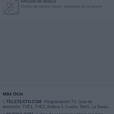
Artículos de Música
Chistes de música, frases, beneficios de la música...
Más Ocio
::
TELETEXTO.COM
- Programación TV. Guía de
televisión: TVE1, TVE2, Antena 3, Cuatro, Tele5, La Sexta...