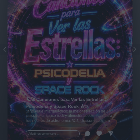
🪐🚀 Canciones para Ver las Estrellas:
Psicodelia y Space Rock 🎸✨
🌌🚀 Viaje intergaláctico: la mejor selección de
psicodelia, space rock y atmósferas cósmicas para
tus noches de astronomía. 🪐🎸 Desconecta, mira
al firmamento y siente la gravedad cero. 💾 ¡Guarda
esta colección para tu próxima noche estrellada!
Añadir un comentario ...
✨⭐