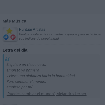
Más Música
Puntuar Artistas
Puntúa a diferentes cantantes y grupos para establecer
sus índices de popularidad
Letra del día
Si quiero un cielo nuevo,
empiezo yo primero
y elevo una alabanza hacia la humanidad
Para cambiar el mundo,
empiezo por mí...
'Puedes cambiar el mundo', Alejandro Lerner