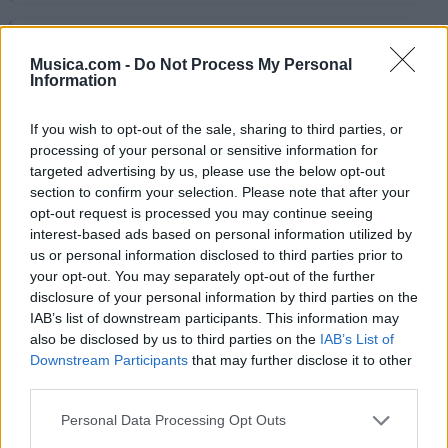
Letra Heaven (candlelight Mix)
Musica.com -
Do Not Process My Personal
Information
Letra Magic Moment
If you wish to opt-out of the sale, sharing to third parties, or
processing of your personal or sensitive information for
Letra Unbreakable
targeted advertising by us, please use the below opt-out
section to confirm your selection. Please note that after your
opt-out request is processed you may continue seeing
+ Letras de DJ Sammy
interest-based ads based on personal information utilized by
Discografía
Biografía
Ranking
Fotos
Foro
us or personal information disclosed to third parties prior to
your opt-out. You may separately opt-out of the further
disclosure of your personal information by third parties on the
IAB’s list of downstream participants. This information may
Ranking de DJ Sammy
also be disclosed by us to third parties on the
IAB’s List of
Downstream Participants
that may further disclose it to other
DJ Sammy
no está entre los 500 artistas más
third parties.
apoyados y visitados de esta semana.
Personal Data Processing Opt Outs
¿Apoyar a DJ Sammy?