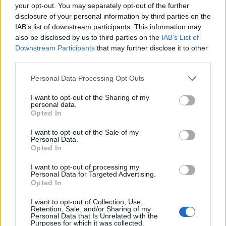
your opt-out. You may separately opt-out of the further
disclosure of your personal information by third parties on the
IAB’s list of downstream participants. This information may
also be disclosed by us to third parties on the
IAB’s List of
Downstream Participants
that may further disclose it to other
+ Letras de Pop
third parties.
Lo Mejor del Pop
Novedades Pop
Personal Data Processing Opt Outs
I want to opt-out of the Sharing of my
personal data.
Comentar Letra
Opted In
Comenta o pregunta lo que desees sobre Diego
I want to opt-out of the Sale of my
Vasallo o 'Prometedores naufragios'
Personal Data.
Opted In
Comentarios (1)
I want to opt-out of processing my
Personal Data for Targeted Advertising.
Opted In
I want to opt-out of Collection, Use,
Retention, Sale, and/or Sharing of my
Personal Data that Is Unrelated with the
@musicapuntocom
Ver perfil
Ver perfil
Purposes for which it was collected.