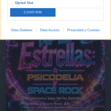
Opted Out
CONFIRM
Data Deletion
Data Access
Privacidad y Cookies
🪐🚀 Canciones para Ver las Estrellas:
Psicodelia y Space Rock 🎸✨
🌌🚀 Viaje intergaláctico: la mejor selección de