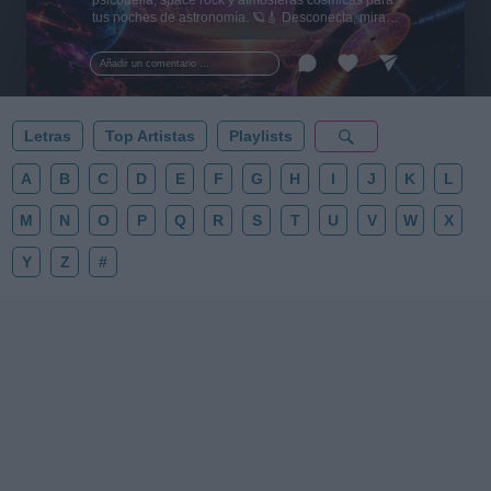
psicodelia, space rock y atmósferas cósmicas para
tus noches de astronomía. 🪐🎸 Desconecta, mira
al firmamento y siente la gravedad cero. 💾 ¡Guarda
esta colección para tu próxima noche estrellada!
Añadir un comentario ...
✨⭐
Letras
Top Artistas
Playlists
A
B
C
D
E
F
G
H
I
J
K
L
M
N
O
P
Q
R
S
T
U
V
W
X
Y
Z
#