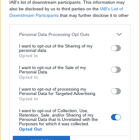
IAB’s list of downstream participants. This information may
also be disclosed by us to third parties on the
IAB’s List of
+ Letras de Rock
Downstream Participants
that may further disclose it to other
third parties.
Lo Mejor del Rock
Novedades Rock
Personal Data Processing Opt Outs
I want to opt-out of the Sharing of my
Comentar Letra
personal data.
Opted In
Comenta o pregunta lo que desees sobre Javier
Corcobado o 'Diamanda'
I want to opt-out of the Sale of my
Personal Data.
Opted In
Comentarios (1)
I want to opt-out of processing my
Personal Data for Targeted Advertising.
Opted In
I want to opt-out of Collection, Use,
@musicapuntocom
Retention, Sale, and/or Sharing of my
Ver perfil
Ver perfil
Personal Data that Is Unrelated with the
Purposes for which it was collected.
Opted Out