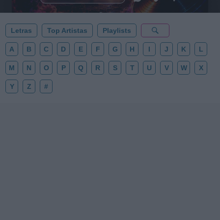
✨⭐
Letras
Top Artistas
Playlists
A
B
C
D
E
F
G
H
I
J
K
L
M
N
O
P
Q
R
S
T
U
V
W
X
Y
Z
#