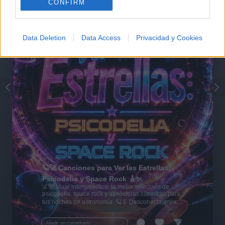
CONFIRM
Data Deletion
Data Access
Privacidad y Cookies
🪐🚀 Canciones para Ver las Estrellas:
Psicodelia y Space Rock 🎸✨
🌌🚀 Viaje intergaláctico: la mejor selección de
psicodelia, space rock y atmósferas cósmicas para
tus noches de astronomía. 🪐🎸 Desconecta, mira
al firmamento y siente la gravedad cero. 💾 ¡Guarda
esta colección para tu próxima noche estrellada!
Añadir un comentario ...