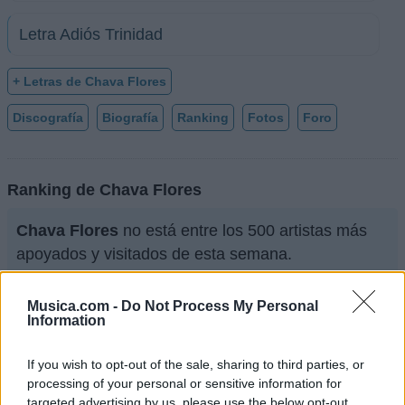
Letra Adiós Trinidad
+ Letras de Chava Flores
Discografía
Biografía
Ranking
Fotos
Foro
Ranking de Chava Flores
Chava Flores
no está entre los 500 artistas más
apoyados y visitados de esta semana.
¿Apoyar a Chava Flores?
Musica.com -
Do Not Process My Personal
Information
61
3
If you wish to opt-out of the sale, sharing to third parties, or
Ranking de Chava Flores
TOP Música
processing of your personal or sensitive information for
targeted advertising by us, please use the below opt-out