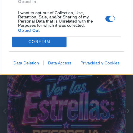
Opted In
Comentarios (1)
I want to opt-out of Collection, Use,
Retention, Sale, and/or Sharing of my
Personal Data that Is Unrelated with the
Purposes for which it was collected.
Opted Out
@musicapuntocom
Ver perfil
Ver perfil
CONFIRM
Data Deletion
Data Access
Privacidad y Cookies