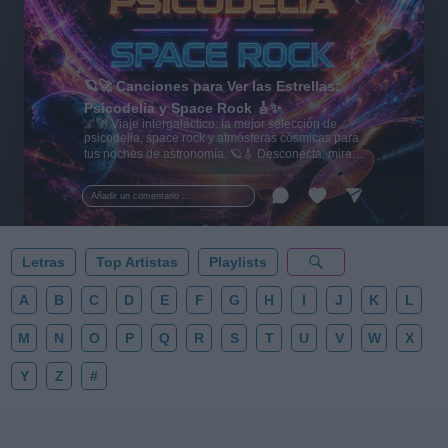
🪐🚀 Canciones para Ver las Estrellas:
Psicodelia y Space Rock 🎸✨
🌌🚀 Viaje intergaláctico: la mejor selección de
psicodelia, space rock y atmósferas cósmicas para
tus noches de astronomía. 🪐🎸 Desconecta, mira
al firmamento y siente la gravedad cero. 💾 ¡Guarda
esta colección para tu próxima noche estrellada!
Añadir un comentario ...
✨⭐
Letras
Top Artistas
Playlists
A
B
C
D
E
F
G
H
I
J
K
L
M
N
O
P
Q
R
S
T
U
V
W
X
Y
Z
#