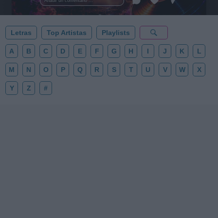
Añadir un comentario ...
✨⭐
Letras
Top Artistas
Playlists
A
B
C
D
E
F
G
H
I
J
K
L
M
N
O
P
Q
R
S
T
U
V
W
X
Y
Z
#