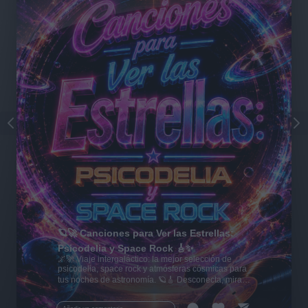
🪐🚀 Canciones para Ver las Estrellas:
Psicodelia y Space Rock 🎸✨
🌌🚀 Viaje intergaláctico: la mejor selección de
psicodelia, space rock y atmósferas cósmicas para
tus noches de astronomía. 🪐🎸 Desconecta, mira
al firmamento y siente la gravedad cero. 💾 ¡Guarda
esta colección para tu próxima noche estrellada!