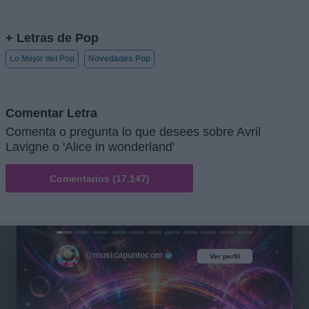
+ Letras de Pop
Lo Mejor del Pop
Novedades Pop
Comentar Letra
Comenta o pregunta lo que desees sobre Avril
Lavigne o 'Alice in wonderland'
Comentarios (17.147)
@musicapuntocom
Ver perfil
Ver perfil