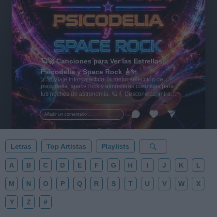
🪐🚀 Canciones para Ver las Estrellas:
Psicodelia y Space Rock 🎸✨
🌌🚀 Viaje intergaláctico: la mejor selección de
psicodelia, space rock y atmósferas cósmicas para
tus noches de astronomía. 🪐🎸 Desconecta, mira
al firmamento y siente la gravedad cero. 💾 ¡Guarda
esta colección para tu próxima noche estrellada!
Añadir un comentario ...
✨⭐
Letras
Top Artistas
Playlists
A
B
C
D
E
F
G
H
I
J
K
L
M
N
O
P
Q
R
S
T
U
V
W
X
Y
Z
#