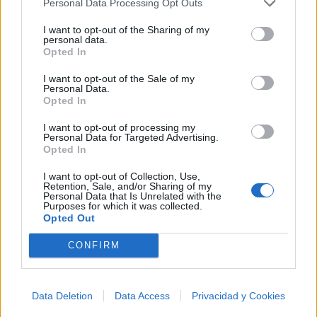
Personal Data Processing Opt Outs
Biografía de Bacilos
I want to opt-out of the Sharing of my
Bacilos: Historia y Legado de una Banda que
personal data.
Opted In
Cruzó Fronteras
I want to opt-out of the Sale of my
Personal Data.
Opted In
Ranking de Bacilos
I want to opt-out of processing my
Personal Data for Targeted Advertising.
Bacilos
no está entre los 500 artistas más
Opted In
apoyados y visitados de esta semana, su mejor
puesto ha sido el
165º
en marzo de 2025.
I want to opt-out of Collection, Use,
Retention, Sale, and/or Sharing of my
Personal Data that Is Unrelated with the
¿Apoyar a Bacilos?
Purposes for which it was collected.
Opted Out
40
2
CONFIRM
Ranking de Bacilos
TOP Música
Data Deletion
Data Access
Privacidad y Cookies