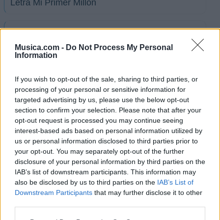
Letra Mi Primer Millón
Letra Pasos de gigante
Musica.com -
Do Not Process My Personal
Information
Letra Soledad
If you wish to opt-out of the sale, sharing to third parties, or
processing of your personal or sensitive information for
Letra Guerras Perdidas
targeted advertising by us, please use the below opt-out
section to confirm your selection. Please note that after your
Letra Barcelona
opt-out request is processed you may continue seeing
interest-based ads based on personal information utilized by
us or personal information disclosed to third parties prior to
Letra Dime
your opt-out. You may separately opt-out of the further
disclosure of your personal information by third parties on the
IAB’s list of downstream participants. This information may
+ Letras de Bacilos
also be disclosed by us to third parties on the
IAB’s List of
Downstream Participants
that may further disclose it to other
Discografía
Biografía
Ranking
Fotos
Foro
third parties.