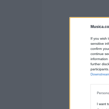
Musica.c
If you wish 
sensitive in
confirm you
continue se
information 
further disc
participants
Downstream 
Persona
I want t