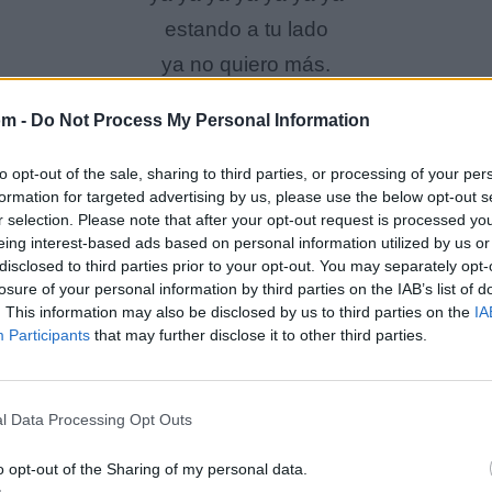
estando a tu lado
ya no quiero más.
om -
Do Not Process My Personal Information
Más que en tu amor
to opt-out of the sale, sharing to third parties, or processing of your per
Pareces gitana
formation for targeted advertising by us, please use the below opt-out s
r selection. Please note that after your opt-out request is processed y
ya ya ya ya ya ya ya
eing interest-based ads based on personal information utilized by us or
tu cara es gitana
disclosed to third parties prior to your opt-out. You may separately opt-
losure of your personal information by third parties on the IAB’s list of
ya ya ya ya ya ya ya
. This information may also be disclosed by us to third parties on the
IA
tu danza es gitana
Participants
that may further disclose it to other third parties.
eso pienso yo
l Data Processing Opt Outs
Tus suaves palabras
ya ya ya ya ya ya ya
o opt-out of the Sharing of my personal data.