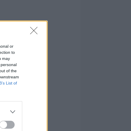
sonal or
ection to
ou may
 personal
out of the
 downstream
B’s List of