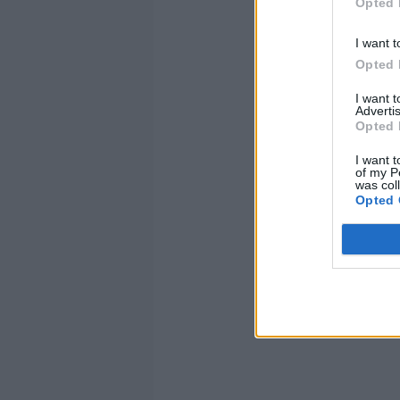
Opted 
I want t
Opted 
I want 
Advertis
Opted 
I want t
of my P
was col
Opted 