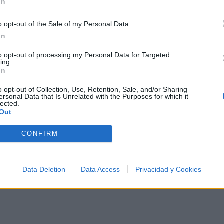
In
son acariciantes
ya ya ya ya ya ya ya
o opt-out of the Sale of my Personal Data.
tus ojos brillantes
In
ríen al mirar
to opt-out of processing my Personal Data for Targeted
ing.
In
No quieras saber
o opt-out of Collection, Use, Retention, Sale, and/or Sharing
ersonal Data that Is Unrelated with the Purposes for which it
por qué razón
lected.
Out
cuando estás a mi lado
no puedo pensar
CONFIRM
mas que en tu amor
mas que en tu amor
Data Deletion
Data Access
Privacidad y Cookies