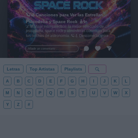
🪐🚀 Canciones para Ver las Estrellas:
Psicodelia y Space Rock 🎸✨
🌌🚀 Viaje intergaláctico: la mejor selección de
psicodelia, space rock y atmósferas cósmicas para
tus noches de astronomía. 🪐🎸 Desconecta, mira
al firmamento y siente la gravedad cero. 💾 ¡Guarda
esta colección para tu próxima noche estrellada!
Añadir un comentario ...
✨⭐
Letras
Top Artistas
Playlists
A
B
C
D
E
F
G
H
I
J
K
L
M
N
O
P
Q
R
S
T
U
V
W
X
Y
Z
#