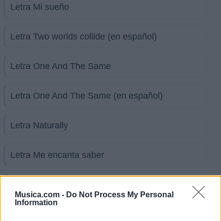
Letra Mi sueño
Letra Two worlds collide (en español)
Letra One And The Same
Letra One And The Same (en español)
Letra Naturally
Letra Me encanta saber
Letra Can't back down
Musica.com -
Do Not Process My Personal
Information
Letra Back around