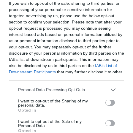
If you wish to opt-out of the sale, sharing to third parties, or
processing of your personal or sensitive information for
+ Letras de Demi Lovato feat Selena Gomez
targeted advertising by us, please use the below opt-out
section to confirm your selection. Please note that after your
Biografía
Ranking
Fotos
Foro
opt-out request is processed you may continue seeing
interest-based ads based on personal information utilized by
us or personal information disclosed to third parties prior to
Ranking de Demi Lovato feat Selena Gomez
your opt-out. You may separately opt-out of the further
disclosure of your personal information by third parties on the
IAB’s list of downstream participants. This information may
Demi Lovato feat Selena Gomez
no está entre los
also be disclosed by us to third parties on the
IAB’s List of
500 artistas más apoyados y visitados de esta
Downstream Participants
that may further disclose it to other
semana, su mejor puesto ha sido el
148º
en julio
third parties.
de 2009.
Personal Data Processing Opt Outs
¿Apoyar a Demi Lovato feat Selena Gomez?
I want to opt-out of the Sharing of my
personal data.
0
0
Opted In
I want to opt-out of the Sale of my
Ranking de Demi Lovato feat Selena Gomez
TOP Música
Personal Data.
Opted In