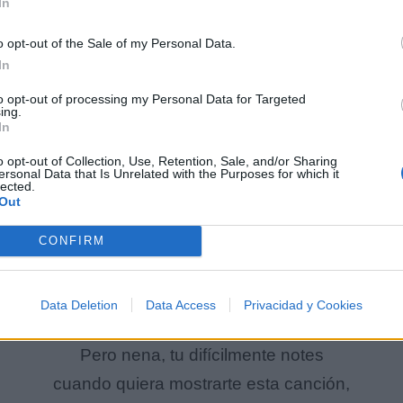
In
o opt-out of the Sale of my Personal Data.
In
to opt-out of processing my Personal Data for Targeted
ing.
In
o opt-out of Collection, Use, Retention, Sale, and/or Sharing
ersonal Data that Is Unrelated with the Purposes for which it
lected.
Out
CONFIRM
almente necesitamos prestarle atención al desperta
Despiertate lentamente,
despiertate lentamente.
Data Deletion
Data Access
Privacidad y Cookies
Pero nena, tu difícilmente notes
cuando quiera mostrarte esta canción,