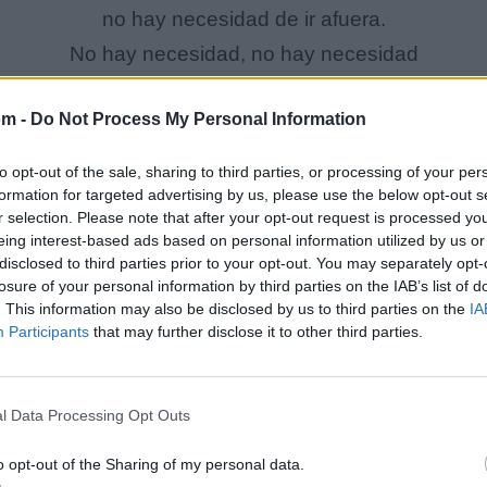
no hay necesidad de ir afuera.
No hay necesidad, no hay necesidad
¿no puedes ver?, ¿no pudes ver?
om -
Do Not Process My Personal Information
llueve y no me importa.
to opt-out of the sale, sharing to third parties, or processing of your per
El teléfono esta cantando, sonando,
formation for targeted advertising by us, please use the below opt-out s
r selection. Please note that after your opt-out request is processed y
y es muy temprano.
eing interest-based ads based on personal information utilized by us or
No respondas,
disclosed to third parties prior to your opt-out. You may separately opt-
losure of your personal information by third parties on the IAB’s list of
no necesitamos responder,
. This information may also be disclosed by us to third parties on the
IA
tenemos aquí todo lo que necesitamos
Participants
that may further disclose it to other third parties.
y todo lo que necesitamos es suficiente.
y fácil cuando el mundo entero cabe dentro de tus b
l Data Processing Opt Outs
o opt-out of the Sharing of my personal data.