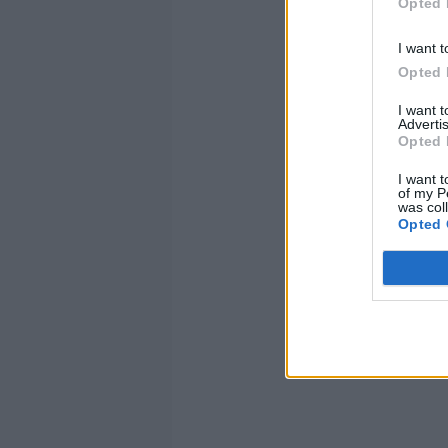
Opted 
I want t
Opted 
I want 
Advertis
Opted 
I want t
of my P
was col
Opted 
¿Re