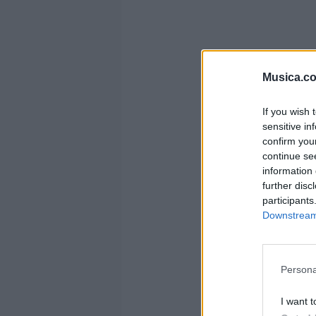
Musica.c
If you wish 
sensitive in
confirm you
continue se
information 
further disc
participants
Downstream 
Es mu
Persona
I want t