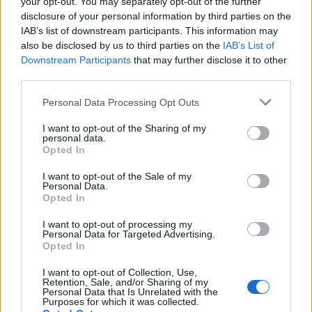
your opt-out. You may separately opt-out of the further
9
0
disclosure of your personal information by third parties on the
IAB’s list of downstream participants. This information may
also be disclosed by us to third parties on the
IAB’s List of
Ranking de Se Va El Camello
TOP Música
Downstream Participants
that may further disclose it to other
third parties.
Personal Data Processing Opt Outs
I want to opt-out of the Sharing of my
personal data.
Opted In
I want to opt-out of the Sale of my
Personal Data.
Opted In
I want to opt-out of processing my
Personal Data for Targeted Advertising.
Opted In
I want to opt-out of Collection, Use,
Retention, Sale, and/or Sharing of my
Personal Data that Is Unrelated with the
Purposes for which it was collected.