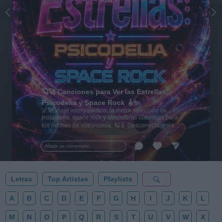
🪐🚀 Canciones para Ver las Estrellas:
Psicodelia y Space Rock 🎸✨
🌌🚀 Viaje intergaláctico: la mejor selección de
psicodelia, space rock y atmósferas cósmicas para
tus noches de astronomía. 🪐🎸 Desconecta, mira
al firmamento y siente la gravedad cero. 💾 ¡Guarda
esta colección para tu próxima noche estrellada!
Añadir un comentario ...
✨⭐
Letras
Top Artistas
Playlists
A
B
C
D
E
F
G
H
I
J
K
L
M
N
O
P
Q
R
S
T
U
V
W
X