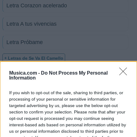
Letra Corazon acelerado
Letra A tus vivencias
Letra Próbame
+ Letras de Se Va El Camello
Biografía
Ranking
Fotos
Foro
Musica.com -
Do Not Process My Personal
Information
If you wish to opt-out of the sale, sharing to third parties, or
Ranking de Se Va El Camello
processing of your personal or sensitive information for
targeted advertising by us, please use the below opt-out
Se Va El Camello
no está entre los 500 artistas
section to confirm your selection. Please note that after your
más apoyados y visitados de esta semana.
opt-out request is processed you may continue seeing
interest-based ads based on personal information utilized by
¿Apoyar a Se Va El Camello?
us or personal information disclosed to third parties prior to