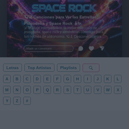
🪐🚀 Canciones para Ver las Estrellas:
Psicodelia y Space Rock 🎸✨
🌌🚀 Viaje intergaláctico: la mejor selección de
psicodelia, space rock y atmósferas cósmicas para
tus noches de astronomía. 🪐🎸 Desconecta, mira
al firmamento y siente la gravedad cero. 💾 ¡Guarda
esta colección para tu próxima noche estrellada!
Añadir un comentario ...
✨⭐
Letras
Top Artistas
Playlists
A
B
C
D
E
F
G
H
I
J
K
L
M
N
O
P
Q
R
S
T
U
V
W
X
Y
Z
#