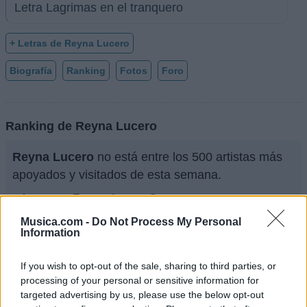
Letra Lagrimas en el tranquero
+ Letras de Reyna Lucero
Biografía
Ranking
Fotos
Foro
Ranking de Reyna Lucero
Reyna Lucero
no está entre los 500 artistas más
apoyados y visitados de esta semana.
¿Apoyar a Reyna Lucero?
Musica.com -
Do Not Process My Personal
72
3
Information
If you wish to opt-out of the sale, sharing to third parties, or
Ranking de Reyna Lucero
TOP Música
processing of your personal or sensitive information for
targeted advertising by us, please use the below opt-out