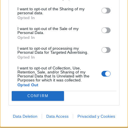
Letra Candil de nieve
I want to opt-out of the Sharing of my
personal data.
Opted In
Letra Que seria de mi
I want to opt-out of the Sale of my
Personal Data.
Letra Donde pongo la hayado
Opted In
I want to opt-out of processing my
Personal Data for Targeted Advertising.
Letra Luna llena
Opted In
I want to opt-out of Collection, Use,
+ Letras de Moneda Dura
Retention, Sale, and/or Sharing of my
Personal Data that Is Unrelated with the
Purposes for which it was collected.
Biografía
Ranking
Fotos
Foro
Opted Out
CONFIRM
Ranking de Moneda Dura
Moneda Dura
no está entre los 500 artistas más
Data Deletion
Data Access
Privacidad y Cookies
apoyados y visitados de esta semana.