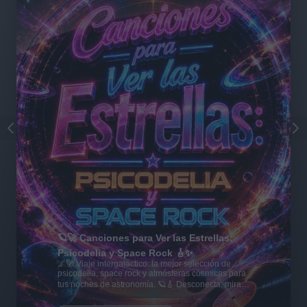
🪐🚀 Canciones para Ver las Estrellas:
Psicodelia y Space Rock 🎸✨
🌌🚀 Viaje intergaláctico: la mejor selección de
psicodelia, space rock y atmósferas cósmicas para
tus noches de astronomía. 🪐🎸 Desconecta, mira
al firmamento y siente la gravedad cero. 💾 ¡Guarda
esta colección para tu próxima noche estrellada!