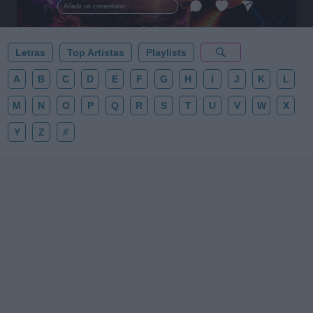
Añadir un comentario ...
✨⭐
Letras
Top Artistas
Playlists
A
B
C
D
E
F
G
H
I
J
K
L
M
N
O
P
Q
R
S
T
U
V
W
X
Y
Z
#