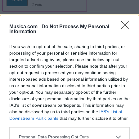
1 voto
Imprimir letra
Musica.com -
Do Not Process My Personal
* Letra añadida por
MireCuba
Information
If you wish to opt-out of the sale, sharing to third parties, or
+ Moneda Dura
processing of your personal or sensitive information for
targeted advertising by us, please use the below opt-out
section to confirm your selection. Please note that after your
Letra El Sudeste
opt-out request is processed you may continue seeing
interest-based ads based on personal information utilized by
us or personal information disclosed to third parties prior to
Letra Lola
your opt-out. You may separately opt-out of the further
disclosure of your personal information by third parties on the
Letra Tercer mundo
IAB’s list of downstream participants. This information may
also be disclosed by us to third parties on the
IAB’s List of
Downstream Participants
that may further disclose it to other
Letra Ojala
third parties.
Personal Data Processing Opt Outs