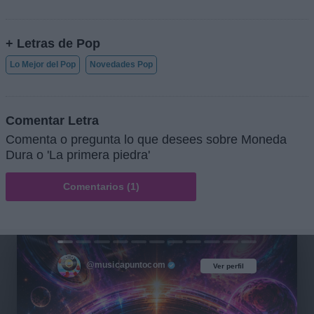
+ Letras de Pop
Lo Mejor del Pop
Novedades Pop
Comentar Letra
Comenta o pregunta lo que desees sobre Moneda
Dura o 'La primera piedra'
Comentarios (1)
@musicapuntocom
Ver perfil
Ver perfil