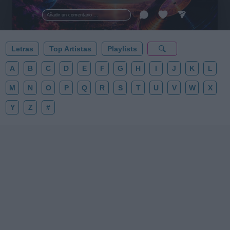
al firmamento y siente la gravedad cero. 💾 ¡Guarda
esta colección para tu próxima noche estrellada!
Añadir un comentario ...
✨⭐
Letras
Top Artistas
Playlists
A
B
C
D
E
F
G
H
I
J
K
L
M
N
O
P
Q
R
S
T
U
V
W
X
Y
Z
#