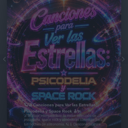
🪐🚀 Canciones para Ver las Estrellas:
Psicodelia y Space Rock 🎸✨
🌌🚀 Viaje intergaláctico: la mejor selección de
psicodelia, space rock y atmósferas cósmicas para
tus noches de astronomía. 🪐🎸 Desconecta, mira