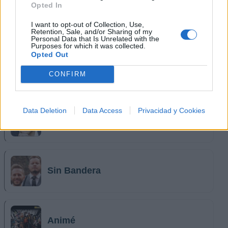
Opted In
Luis Fonsi
I want to opt-out of Collection, Use,
Retention, Sale, and/or Sharing of my
Personal Data that Is Unrelated with the
Purposes for which it was collected.
Opted Out
Michael Jackson
CONFIRM
Data Deletion
Data Access
Privacidad y Cookies
Cristian Castro
Sin Bandera
Animé