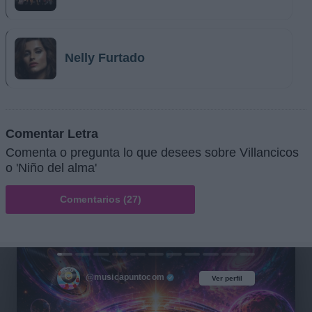
Nelly Furtado
Comentar Letra
Comenta o pregunta lo que desees sobre Villancicos
o 'Niño del alma'
Comentarios (27)
@musicapuntocom
Ver perfil
Ver perfil