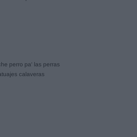
nche perro pa' las perras
tatuajes calaveras