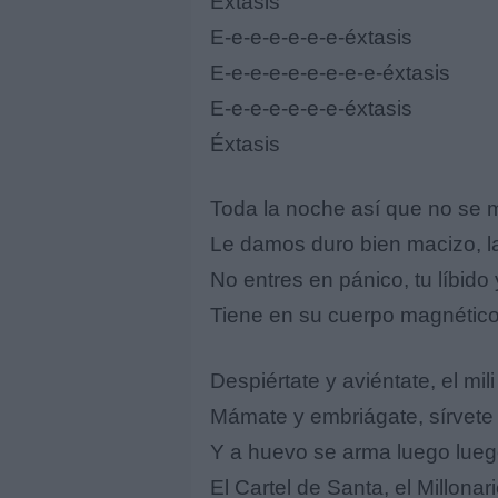
Éxtasis
E-e-e-e-e-e-e-éxtasis
E-e-e-e-e-e-e-e-e-éxtasis
E-e-e-e-e-e-e-éxtasis
Éxtasis
Toda la noche así que no se 
Le damos duro bien macizo, l
No entres en pánico, tu líbido 
Tiene en su cuerpo magnético, 
Despiértate y aviéntate, el mili
Mámate y embriágate, sírvete 
Y a huevo se arma luego lue
El Cartel de Santa, el Millona