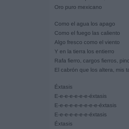
Oro puro mexicano
Como el agua los apago
Como el fuego las caliento
Algo fresco como el viento
Y en la tierra los entierro
Rafa fierro, cargos fierros, pi
El cabrón que los altera, mis 
Éxtasis
E-e-e-e-e-e-e-éxtasis
E-e-e-e-e-e-e-e-e-éxtasis
E-e-e-e-e-e-e-éxtasis
Éxtasis