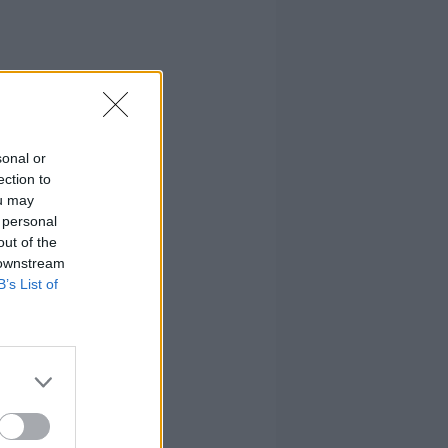
sonal or
ection to
ou may
 personal
out of the
 downstream
B’s List of