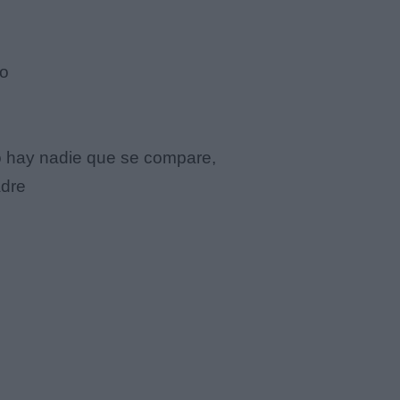
go
o hay nadie que se compare,
adre