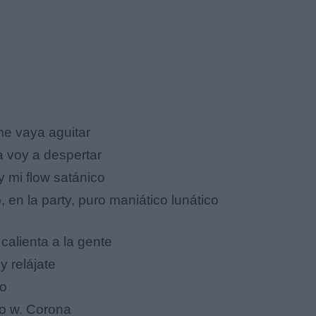
me vaya aguitar
a voy a despertar
y mi flow satánico
en la party, puro maniático lunático
 calienta a la gente
y relájate
go
rio w. Corona