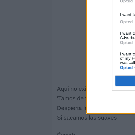
Opted 
I want t
Opted 
I want 
Advertis
Opted 
I want t
of my P
was col
Opted 
Aquí no existe el bajón
'Tamos de fiestón, ya sabes
Despierta la inspiración
Si sacamos las suaves