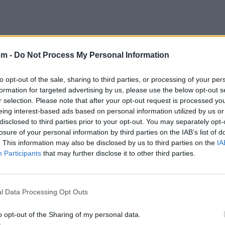
om -
Do Not Process My Personal Information
to opt-out of the sale, sharing to third parties, or processing of your per
formation for targeted advertising by us, please use the below opt-out s
r selection. Please note that after your opt-out request is processed y
eing interest-based ads based on personal information utilized by us or
ngo, nou, nou
disclosed to third parties prior to your opt-out. You may separately opt-
 'e Black Label, yo
losure of your personal information by third parties on the IAB’s list of
. This information may also be disclosed by us to third parties on the
IA
s en el viaje
Participants
that may further disclose it to other third parties.
ritmo salvaje
on el flow
l Data Processing Opt Outs
at de mi compa el Row
o opt-out of the Sharing of my personal data.