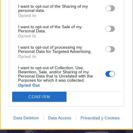
I want to opt-out of the Sharing of my
personal data.
Opted In
I want to opt-out of the Sale of my
Personal Data.
Opted In
+ Letras de Pop
I want to opt-out of processing my
Lo Mejor del Pop
Novedades Pop
Personal Data for Targeted Advertising.
Opted In
I want to opt-out of Collection, Use,
Retention, Sale, and/or Sharing of my
Comentar Letra
Personal Data that Is Unrelated with the
Purposes for which it was collected.
Comenta o pregunta lo que desees sobre Matt Hunter
Opted Out
o 'My First Kiss'
CONFIRM
Comentarios (4)
Data Deletion
Data Access
Privacidad y Cookies