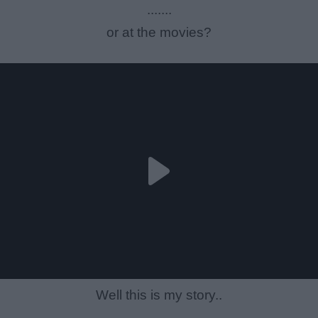
.......
or at the movies?
Well this is my story..