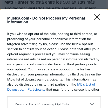
Matt Hunter
no está entre los 500 artistas más
apoyados y visitados de esta semana, su mejor
puesto ha sido el
149º
en diciembre de 2012.
Musica.com -
Do Not Process My Personal
Information
¿Apoyar a Matt Hunter?
19
0
If you wish to opt-out of the sale, sharing to third parties, or
processing of your personal or sensitive information for
targeted advertising by us, please use the below opt-out
Ranking de Matt Hunter
TOP Música
section to confirm your selection. Please note that after your
opt-out request is processed you may continue seeing
interest-based ads based on personal information utilized by
us or personal information disclosed to third parties prior to
your opt-out. You may separately opt-out of the further
disclosure of your personal information by third parties on the
IAB’s list of downstream participants. This information may
also be disclosed by us to third parties on the
IAB’s List of
Downstream Participants
that may further disclose it to other
third parties.
Personal Data Processing Opt Outs