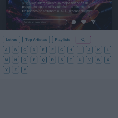
🌌🚀 Viaje intergaláctico: la mejor selección de
psicodelia, space rock y atmósferas cósmicas para
tus noches de astronomía. 🪐🎸 Desconecta, mira
al firmamento y siente la gravedad cero. 💾 ¡Guarda
esta colección para tu próxima noche estrellada!
Añadir un comentario ...
✨⭐
Letras
Top Artistas
Playlists
A
B
C
D
E
F
G
H
I
J
K
L
M
N
O
P
Q
R
S
T
U
V
W
X
Y
Z
#