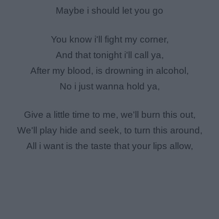
Maybe i should let you go
You know i'll fight my corner,
And that tonight i'll call ya,
After my blood, is drowning in alcohol,
No i just wanna hold ya,
Give a little time to me, we'll burn this out,
We'll play hide and seek, to turn this around,
All i want is the taste that your lips allow,