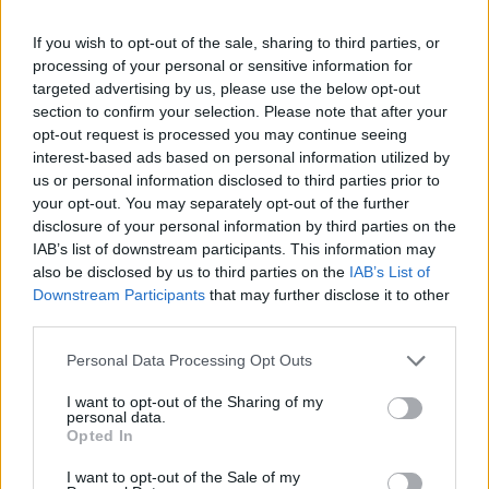
Ranking de Ed Sheeran
If you wish to opt-out of the sale, sharing to third parties, or
processing of your personal or sensitive information for
targeted advertising by us, please use the below opt-out
Ed Sheeran
está en la posición
393
del ranking de
section to confirm your selection. Please note that after your
esta semana, su mejor puesto ha sido el
5º
en
opt-out request is processed you may continue seeing
marzo de 2018.
interest-based ads based on personal information utilized by
us or personal information disclosed to third parties prior to
¿Apoyar a Ed Sheeran?
your opt-out. You may separately opt-out of the further
disclosure of your personal information by third parties on the
270
6
IAB’s list of downstream participants. This information may
also be disclosed by us to third parties on the
IAB’s List of
Downstream Participants
that may further disclose it to other
Ranking de Ed Sheeran
TOP Música
third parties.
Personal Data Processing Opt Outs
I want to opt-out of the Sharing of my
personal data.
Opted In
I want to opt-out of the Sale of my