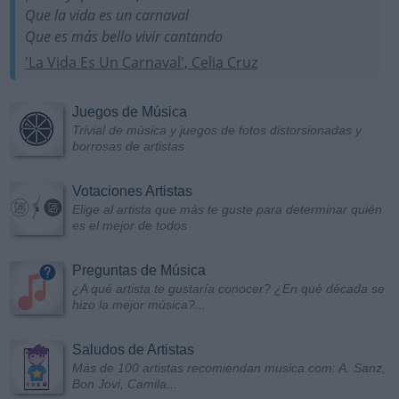
Que la vida es un carnaval
Que es más bello vivir cantando
'La Vida Es Un Carnaval', Celia Cruz
Juegos de Música
Trivial de música y juegos de fotos distorsionadas y
borrosas de artistas
Votaciones Artistas
Elige al artista que más te guste para determinar quién
es el mejor de todos
Preguntas de Música
¿A qué artista te gustaría conocer? ¿En qué década se
hizo la mejor música?...
Saludos de Artistas
Más de 100 artistas recomiendan musica.com: A. Sanz,
Bon Jovi, Camila...