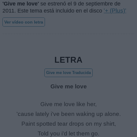
'Give me love'
se estrenó el
9 de septiembre de
'+ (Plus)'
2011
. Este tema está incluido en el disco
Ver vídeo con letra
LETRA
Give me love Traducida
Give me love
Give me love like her,
'cause lately i've been waking up alone.
Paint spotted tear drops on my shirt,
Told you i'd let them go.