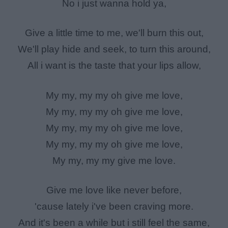
No i just wanna hold ya,
Give a little time to me, we'll burn this out,
We'll play hide and seek, to turn this around,
All i want is the taste that your lips allow,
My my, my my oh give me love,
My my, my my oh give me love,
My my, my my oh give me love,
My my, my my oh give me love,
My my, my my give me love.
Give me love like never before,
'cause lately i've been craving more.
And it's been a while but i still feel the same,