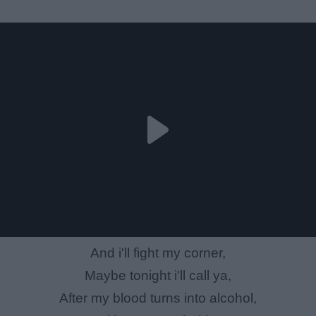
And i'll fight my corner,
Maybe tonight i'll call ya,
After my blood turns into alcohol,