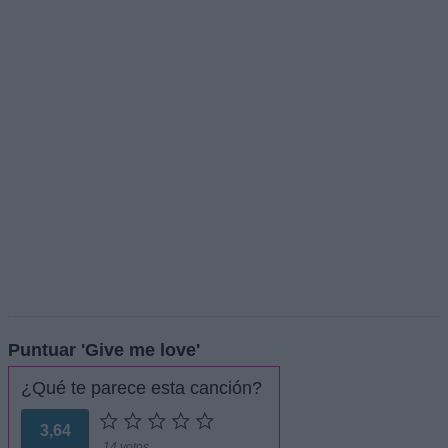
Puntuar 'Give me love'
¿Qué te parece esta canción?
3,64
14 votos