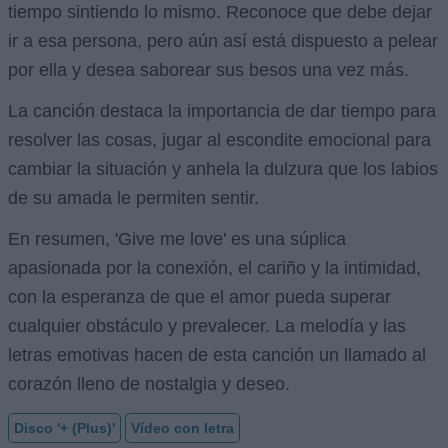
tiempo sintiendo lo mismo. Reconoce que debe dejar
ir a esa persona, pero aún así está dispuesto a pelear
por ella y desea saborear sus besos una vez más.
La canción destaca la importancia de dar tiempo para
resolver las cosas, jugar al escondite emocional para
cambiar la situación y anhela la dulzura que los labios
de su amada le permiten sentir.
En resumen, 'Give me love' es una súplica
apasionada por la conexión, el cariño y la intimidad,
con la esperanza de que el amor pueda superar
cualquier obstáculo y prevalecer. La melodía y las
letras emotivas hacen de esta canción un llamado al
corazón lleno de nostalgia y deseo.
Disco '+ (Plus)'
Vídeo con letra