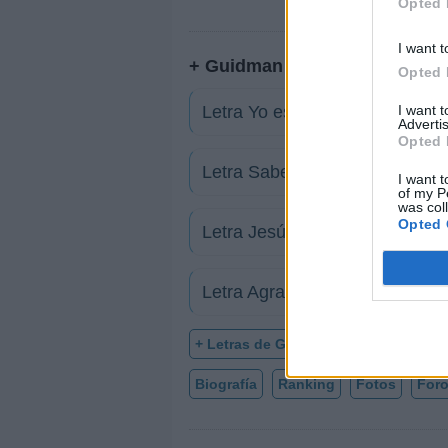
Opted 
I want t
+ Guidman Camposeco
Opted 
I want 
Letra Yo estoy contigo
Advertis
Opted 
Letra Sabes una cosa
I want t
of my P
was col
Opted 
Letra Jesús
Letra Agradecido
+ Letras de Guidman Camposeco
Biografía
Ranking
Fotos
For