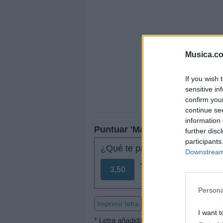
Musica.c
If you wish 
sensitive in
confirm you
continue se
information 
Puntuar 'Matrimonio'
further disc
participants
¿Qué te parece esta canción?
Downstream 
3,50
2 votos
Persona
Imprimir letra
I want t
* Letra añadida por
Sombra5559