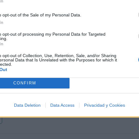
In
o opt-out of the Sale of my Personal Data.
In
to opt-out of processing my Personal Data for Targeted
Letra Enciende una llama
ing.
In
Letra Descansa ya
o opt-out of Collection, Use, Retention, Sale, and/or Sharing
ersonal Data that Is Unrelated with the Purposes for which it
lected.
Out
Letra Enamorado
CONFIRM
Letra Sin costo alguno
Data Deletion
Data Access
Privacidad y Cookies
o