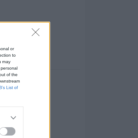
sonal or
ection to
ou may
 personal
out of the
 downstream
B’s List of