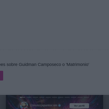
ees sobre Guidman Camposeco o 'Matrimonio'
@musicapuntocom
Ver perfil
Ver perfil