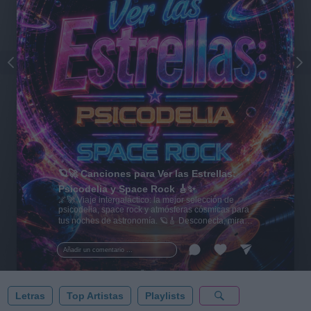
🪐🚀 Canciones para Ver las Estrellas:
Psicodelia y Space Rock 🎸✨
🌌🚀 Viaje intergaláctico: la mejor selección de
psicodelia, space rock y atmósferas cósmicas para
tus noches de astronomía. 🪐🎸 Desconecta, mira
al firmamento y siente la gravedad cero. 💾 ¡Guarda
esta colección para tu próxima noche estrellada!
Añadir un comentario ...
✨⭐
Letras
Top Artistas
Playlists