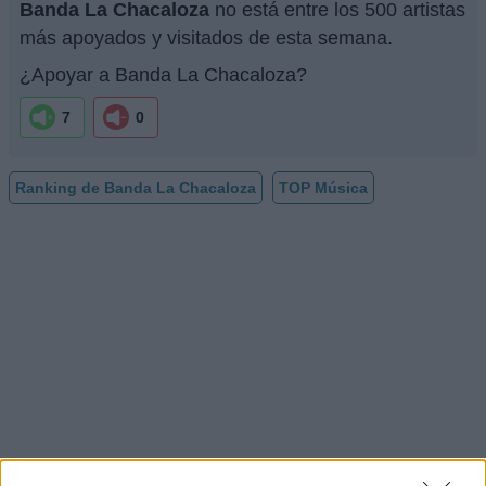
Banda La Chacaloza
no está entre los 500 artistas
más apoyados y visitados de esta semana.
¿Apoyar a Banda La Chacaloza?
7
0
Ranking de Banda La Chacaloza
TOP Música