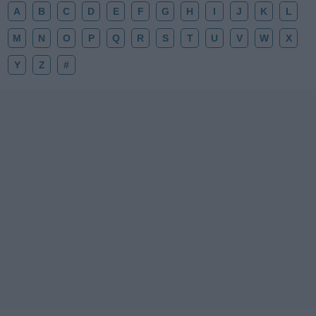
A
B
C
D
E
F
G
H
I
J
K
L
M
N
O
P
Q
R
S
T
U
V
W
X
Y
Z
#