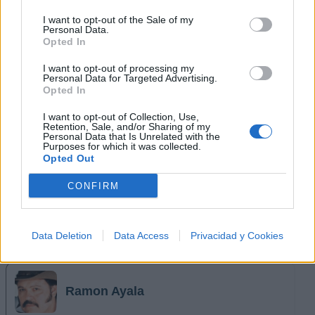
Pedro Fernández
I want to opt-out of the Sale of my
Personal Data.
Opted In
I want to opt-out of processing my
Personal Data for Targeted Advertising.
Playa Limbo
Opted In
I want to opt-out of Collection, Use,
Retention, Sale, and/or Sharing of my
Personal Data that Is Unrelated with the
Purposes for which it was collected.
Los Rieleros del Norte
Opted Out
CONFIRM
Los Buitres de Culiacán
Data Deletion
Data Access
Privacidad y Cookies
Ramon Ayala