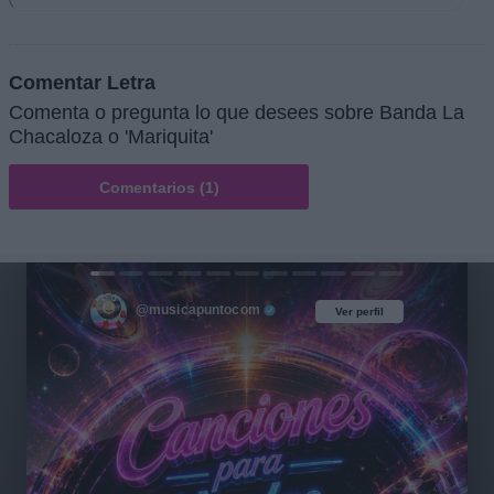
Comentar Letra
Comenta o pregunta lo que desees sobre Banda La
Chacaloza o 'Mariquita'
Comentarios (1)
@musicapuntocom
Ver perfil
Ver perfil