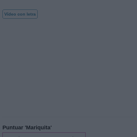
Vídeo con letra
Puntuar 'Mariquita'