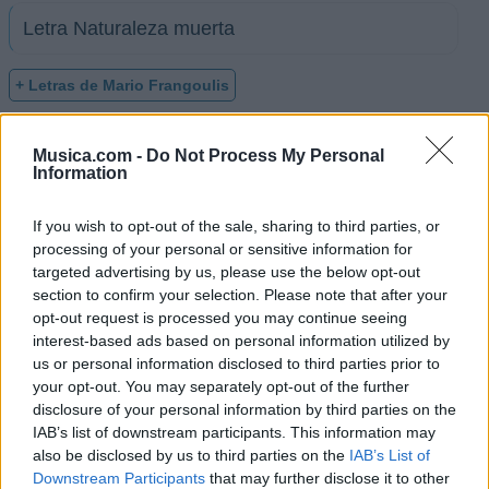
Letra Naturaleza muerta
+ Letras de Mario Frangoulis
Discografía
Biografía
Ranking
Foro
Musica.com -
Do Not Process My Personal
Information
Ranking de Mario Frangoulis
If you wish to opt-out of the sale, sharing to third parties, or
processing of your personal or sensitive information for
Mario Frangoulis
no está entre los 500 artistas
targeted advertising by us, please use the below opt-out
más apoyados y visitados de esta semana.
section to confirm your selection. Please note that after your
opt-out request is processed you may continue seeing
¿Apoyar a Mario Frangoulis?
interest-based ads based on personal information utilized by
us or personal information disclosed to third parties prior to
9
0
your opt-out. You may separately opt-out of the further
disclosure of your personal information by third parties on the
IAB’s list of downstream participants. This information may
Ranking de Mario Frangoulis
TOP Música
also be disclosed by us to third parties on the
IAB’s List of
Downstream Participants
that may further disclose it to other