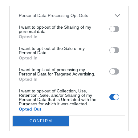
third parties.
Personal Data Processing Opt Outs
I want to opt-out of the Sharing of my
personal data.
Opted In
I want to opt-out of the Sale of my
Personal Data.
Opted In
I want to opt-out of processing my
Personal Data for Targeted Advertising.
Opted In
I want to opt-out of Collection, Use,
Retention, Sale, and/or Sharing of my
Personal Data that Is Unrelated with the
Purposes for which it was collected.
Comentar Letra
Opted Out
Comenta o pregunta lo que desees sobre Mario
CONFIRM
Frangoulis o 'Time for me'
Comentar