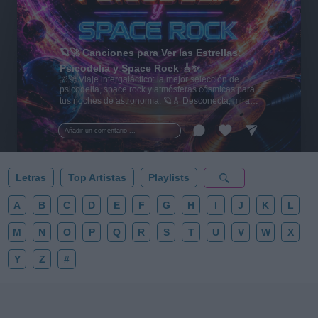
🪐🚀 Canciones para Ver las Estrellas:
Psicodelia y Space Rock 🎸✨
🌌🚀 Viaje intergaláctico: la mejor selección de
psicodelia, space rock y atmósferas cósmicas para
tus noches de astronomía. 🪐🎸 Desconecta, mira
al firmamento y siente la gravedad cero. 💾 ¡Guarda
esta colección para tu próxima noche estrellada!
Añadir un comentario ...
✨⭐
Letras
Top Artistas
Playlists
A
B
C
D
E
F
G
H
I
J
K
L
M
N
O
P
Q
R
S
T
U
V
W
X
Y
Z
#