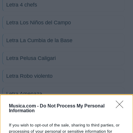
Letra 4 chefs
Letra Los Niños del Campo
Letra La Cumbia de la Base
Letra Pelusa Caligari
Letra Robo violento
Letra Amenaza
Musica.com -
Do Not Process My Personal
Information
Letra Báilame Remix (Parodia)
If you wish to opt-out of the sale, sharing to third parties, or
Letra Dame Una Oportunidad
processing of your personal or sensitive information for