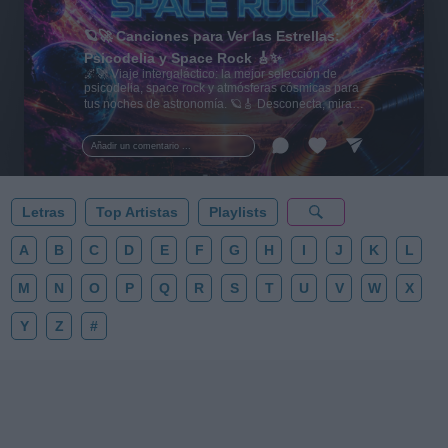
🪐🚀 Canciones para Ver las Estrellas:
Psicodelia y Space Rock 🎸✨
🌌🚀 Viaje intergaláctico: la mejor selección de
psicodelia, space rock y atmósferas cósmicas para
tus noches de astronomía. 🪐🎸 Desconecta, mira
al firmamento y siente la gravedad cero. 💾 ¡Guarda
esta colección para tu próxima noche estrellada!
Añadir un comentario ...
✨⭐
Letras
Top Artistas
Playlists
A
B
C
D
E
F
G
H
I
J
K
L
M
N
O
P
Q
R
S
T
U
V
W
X
Y
Z
#