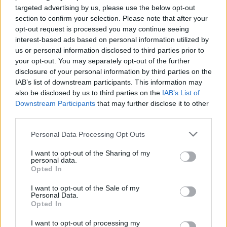
targeted advertising by us, please use the below opt-out
section to confirm your selection. Please note that after your
+ Letras de Werevertumorro
opt-out request is processed you may continue seeing
interest-based ads based on personal information utilized by
Biografía
Ranking
Fotos
Foro
us or personal information disclosed to third parties prior to
your opt-out. You may separately opt-out of the further
disclosure of your personal information by third parties on the
Ranking de Werevertumorro
IAB’s list of downstream participants. This information may
also be disclosed by us to third parties on the
IAB’s List of
Werevertumorro
no está entre los 500 artistas
Downstream Participants
that may further disclose it to other
third parties.
más apoyados y visitados de esta semana.
¿Apoyar a Werevertumorro?
Personal Data Processing Opt Outs
I want to opt-out of the Sharing of my
11
0
personal data.
Opted In
Ranking de Werevertumorro
TOP Música
I want to opt-out of the Sale of my
Personal Data.
Opted In
I want to opt-out of processing my