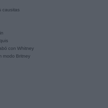
s causitas
in
iquis
abó con Whitney
en modo Britney