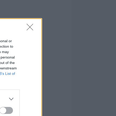
sonal or
ection to
ou may
 personal
out of the
 downstream
B’s List of