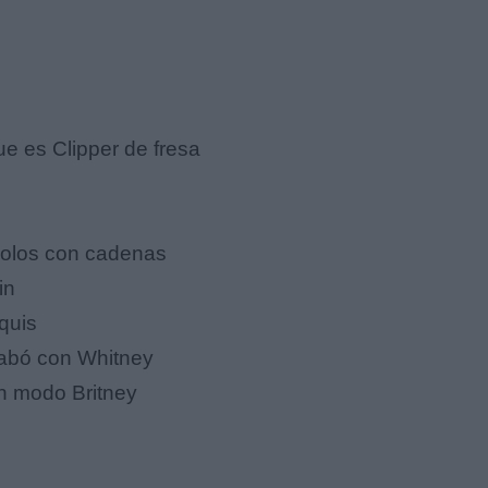
ue es Clipper de fresa
 fiolos con cadenas
in
iquis
abó con Whitney
en modo Britney