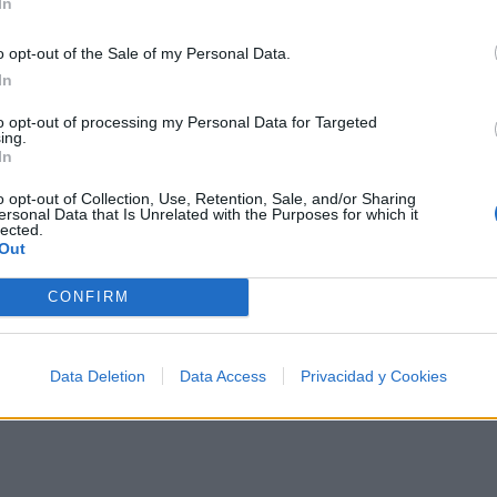
In
o opt-out of the Sale of my Personal Data.
In
urletero
to opt-out of processing my Personal Data for Targeted
ing.
ma ni fundamento
In
a piba ama mi acento"
o opt-out of Collection, Use, Retention, Sale, and/or Sharing
ersonal Data that Is Unrelated with the Purposes for which it
lected.
Out
tas
CONFIRM
 piba
Data Deletion
Data Access
Privacidad y Cookies