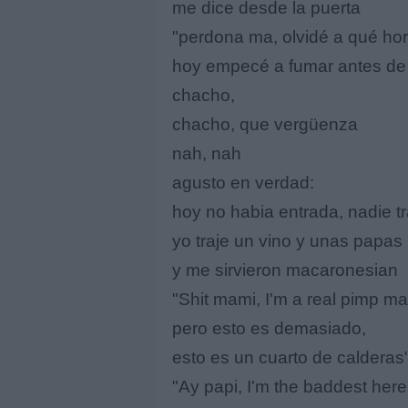
me dice desde la puerta
"perdona ma, olvidé a qué hora
hoy empecé a fumar antes de t
chacho,
chacho, que vergüenza
nah, nah
agusto en verdad:
hoy no habia entrada, nadie t
yo traje un vino y unas papas
y me sirvieron macaronesian
"Shit mami, I'm a real pimp ma
pero esto es demasiado,
esto es un cuarto de calderas
"Ay papi, I'm the baddest here