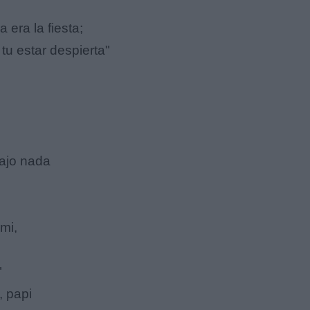
 era la fiesta;
u estar despierta"
rajo nada
mi,
"
, papi