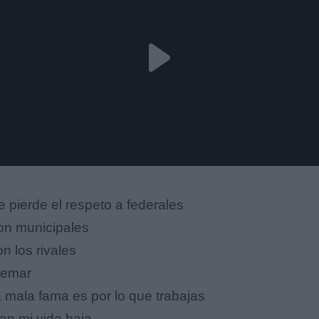
e pierde el respeto a federales
on municipales
on los rivales
uemar
a mala fama es por lo que trabajas
an mi vida baja