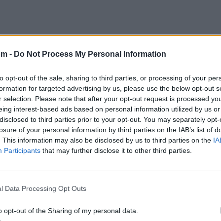
om -
Do Not Process My Personal Information
to opt-out of the sale, sharing to third parties, or processing of your per
formation for targeted advertising by us, please use the below opt-out s
r selection. Please note that after your opt-out request is processed y
eing interest-based ads based on personal information utilized by us or
disclosed to third parties prior to your opt-out. You may separately opt-
losure of your personal information by third parties on the IAB’s list of
 hacemos de este lado wacha
. This information may also be disclosed by us to third parties on the
IA
Participants
that may further disclose it to other third parties.
cucaracha
 muchacha
 se le despacha"
l Data Processing Opt Outs
o opt-out of the Sharing of my personal data.
 se los lleva el tren