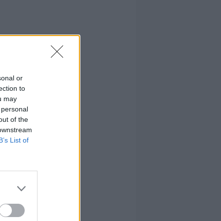
sonal or
ection to
ou may
 personal
out of the
 downstream
B’s List of