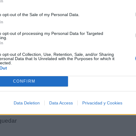
In
y ahora suman más de cien
o opt-out of the Sale of my Personal Data.
e acuerdo me siento bien
In
 El Nombre Del Padre, Amén!
to opt-out of processing my Personal Data for Targeted
ing.
In
e pierde el respeto a federales
o opt-out of Collection, Use, Retention, Sale, and/or Sharing
ersonal Data that Is Unrelated with the Purposes for which it
on municipales
lected.
Out
on los rivales
uemar
CONFIRM
a mala fama es por lo que trabajas
an mi vida baja
Data Deletion
Data Access
Privacidad y Cookies
os a quemarropa
 quedar