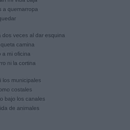
os a quemarropa
 quedar
a dos veces al dar esquina
anqueta camina
 a mi oficina
o ni la cortina
i los municipales
como costales
o bajo los canales
 vida de animales