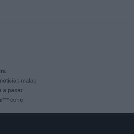
dra
noticias malas
ga a pasar
i*** corre