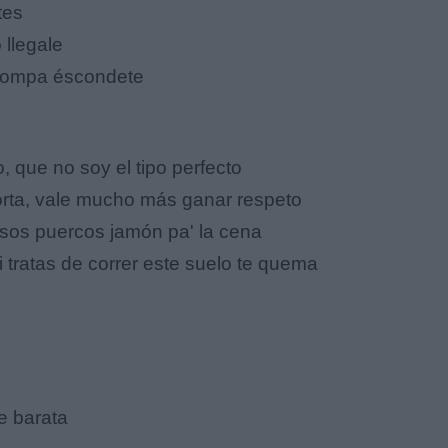
tes
 llegale
 compa éscondete
, que no soy el tipo perfecto
orta, vale mucho más ganar respeto
esos puercos jamón pa' la cena
i tratas de correr este suelo te quema
e barata