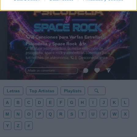
🪐🚀 Canciones para Ver las Estrellas:
Psicodelia y Space Rock 🎸✨
🌌🚀 Viaje intergaláctico: la mejor selección de
psicodelia, space rock y atmósferas cósmicas para
tus noches de astronomía. 🪐🎸 Desconecta, mira
al firmamento y siente la gravedad cero. 💾 ¡Guarda
esta colección para tu próxima noche estrellada!
Añadir un comentario ...
✨⭐
Letras
Top Artistas
Playlists
A
B
C
D
E
F
G
H
I
J
K
L
M
N
O
P
Q
R
S
T
U
V
W
X
Y
Z
#