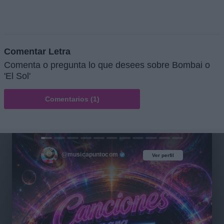
Comentar Letra
Comenta o pregunta lo que desees sobre Bombai o
'El Sol'
Comentarios (1)
@musicapuntocom
Ver perfil
Ver perfil