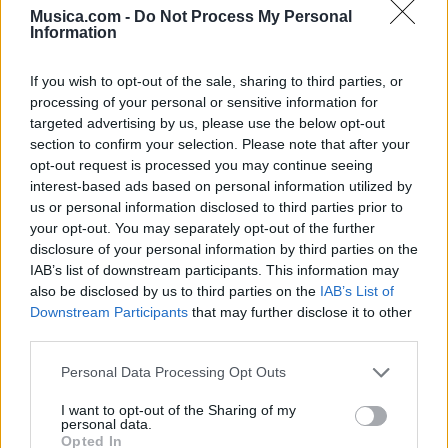
Musica.com -
Do Not Process My Personal
Information
Letra El resto de tú vida
If you wish to opt-out of the sale, sharing to third parties, or
processing of your personal or sensitive information for
Letra Vuela
targeted advertising by us, please use the below opt-out
section to confirm your selection. Please note that after your
opt-out request is processed you may continue seeing
Letra Estrella Fugaz
interest-based ads based on personal information utilized by
us or personal information disclosed to third parties prior to
your opt-out. You may separately opt-out of the further
Letra Un Mar de Besos
disclosure of your personal information by third parties on the
IAB’s list of downstream participants. This information may
+ Letras de Bombai
also be disclosed by us to third parties on the
IAB’s List of
Downstream Participants
that may further disclose it to other
Biografía
Ranking
Foro
third parties.
Personal Data Processing Opt Outs
Ranking de Bombai
I want to opt-out of the Sharing of my
personal data.
Opted In
Bombai
no está entre los 500 artistas más