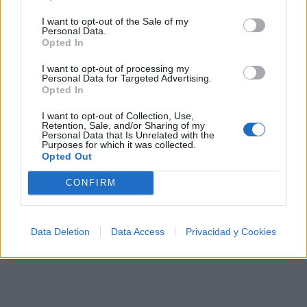
apoyados y visitados de esta semana.
I want to opt-out of the Sale of my
Personal Data.
¿Apoyar a Bombai?
Opted In
9
0
I want to opt-out of processing my
Personal Data for Targeted Advertising.
Opted In
Ranking de Bombai
TOP Música
I want to opt-out of Collection, Use,
Retention, Sale, and/or Sharing of my
Personal Data that Is Unrelated with the
Purposes for which it was collected.
Opted Out
CONFIRM
Data Deletion
Data Access
Privacidad y Cookies