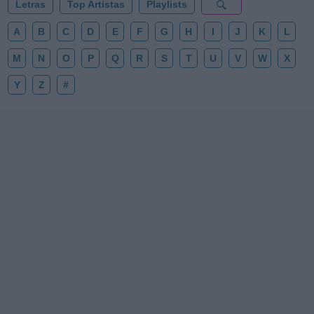
Letras
Top Artistas
Playlists
A
B
C
D
E
F
G
H
I
J
K
L
M
N
O
P
Q
R
S
T
U
V
W
X
Y
Z
#