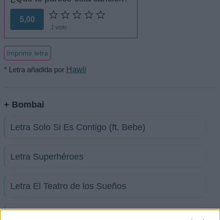
5,00
1 voto
Imprimir letra
* Letra añadida por
Hawli
+ Bombai
Letra Solo Si Es Contigo (ft. Bebe)
Letra Superhéroes
Letra El Teatro de los Sueños
Letra Luz en la Oscuridad