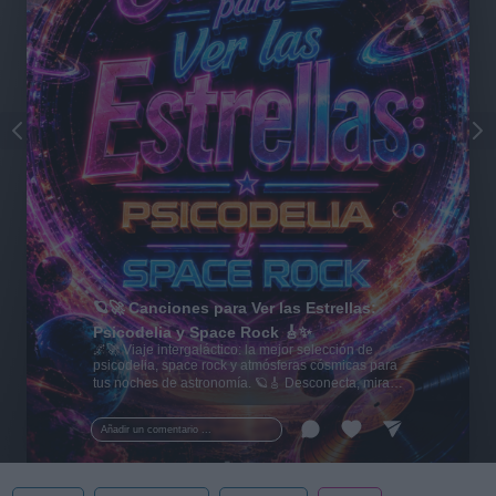
🪐🚀 Canciones para Ver las Estrellas:
Psicodelia y Space Rock 🎸✨
🌌🚀 Viaje intergaláctico: la mejor selección de
psicodelia, space rock y atmósferas cósmicas para
tus noches de astronomía. 🪐🎸 Desconecta, mira
al firmamento y siente la gravedad cero. 💾 ¡Guarda
esta colección para tu próxima noche estrellada!
Añadir un comentario ...
✨⭐