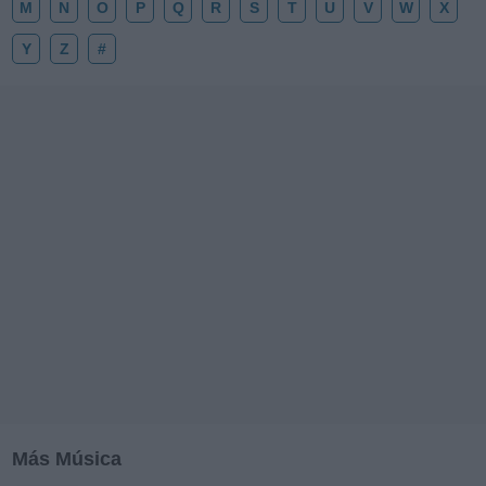
M
N
O
P
Q
R
S
T
U
V
W
X
Y
Z
#
Más Música