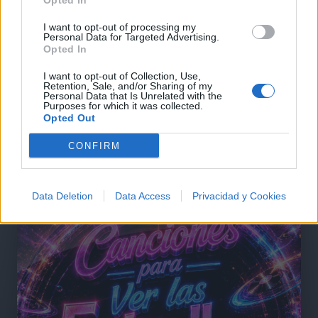
Opted In
Comentar Letra
I want to opt-out of processing my
Personal Data for Targeted Advertising.
Comenta o pregunta lo que desees sobre Natalie
Opted In
Perez o 'Yo Te Esperaré'
I want to opt-out of Collection, Use,
Retention, Sale, and/or Sharing of my
Comentarios (1)
Personal Data that Is Unrelated with the
Purposes for which it was collected.
Opted Out
CONFIRM
@musicapuntocom
Ver perfil
Ver perfil
Data Deletion
Data Access
Privacidad y Cookies