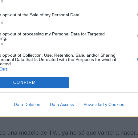
In
Tú gritándome
Dando-dándote
o opt-out of the Sale of my Personal Data.
Bando-bandolera
In
to opt-out of processing my Personal Data for Targeted
ing.
In
o opt-out of Collection, Use, Retention, Sale, and/or Sharing
ersonal Data that Is Unrelated with the Purposes for which it
lected.
Out
CONFIRM
Data Deletion
Data Access
Privacidad y Cookies
rece una modelo de TV... ya no sé que vamo' a hacer.