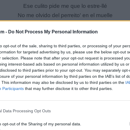
Ese culito pide me que lo estre-llé
No me olvido del perreito' en el muelle
No necesita que ninguna le enseñe y...
om -
Do Not Process My Personal Information
Cara como botella de Don Peri'
Ni tú ni nadie se cree su peli
to opt-out of the sale, sharing to third parties, or processing of your per
Te enchulaste desde que te di
formation for targeted advertising by us, please use the below opt-out s
r selection. Please note that after your opt-out request is processed y
Y te toqué el...
eing interest-based ads based on personal information utilized by us or
disclosed to third parties prior to your opt-out. You may separately opt-
losure of your personal information by third parties on the IAB’s list of
PUNTO G
. This information may also be disclosed by us to third parties on the
IA
Tú gritándome
Participants
that may further disclose it to other third parties.
Dando-dándote
Bando-bandolera
l Data Processing Opt Outs
PUNTO G
o opt-out of the Sharing of my personal data.