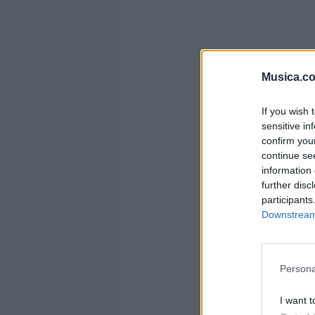
Musica.c
If you wish 
sensitive in
confirm you
continue se
information 
further disc
participants
Downstream 
Persona
I want t