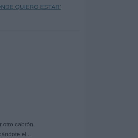
ONDE QUIERO ESTAR'
r otro cabrón
ándote el...