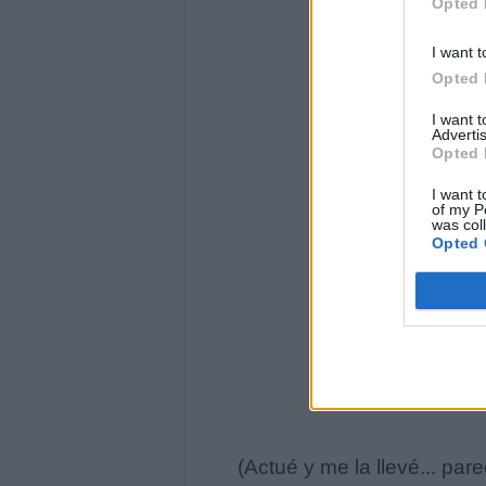
Opted 
I want t
Opted 
I want 
Advertis
Opted 
I want t
of my P
was col
Opted 
(Actué y me la llevé... pa