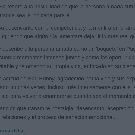
 refiere a la posibilidad de que la persona amada sufra
rsona sea la indicada para él.
u desencanto con la competencia y la mentira en el amo
giriendo que algún día lamentará dejar ir lo más real q
e describe a la persona amada como un 'boquete' en Pue
Recuerda momentos intensos juntos y cómo las oportunid
table y retomando su propia vida, enfocado en su bienes
nte actitud de Bad Bunny, agradecido por la vida y sus e
do muchas veces, incluso más intensamente con ella. A
 listo para volver a enamorarse cuando sea el momento
anción que transmite nostalgia, desencanto, aceptación y
 relaciones y el proceso de sanación emocional.
eo con letra