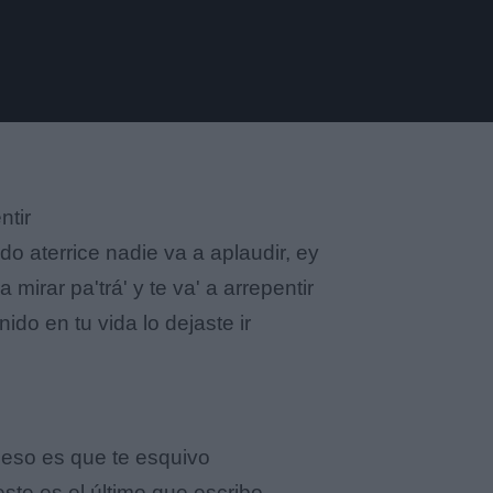
ntir
o aterrice nadie va a aplaudir, ey
a mirar pa'trá' y te va' a arrepentir
ido en tu vida lo dejaste ir
 eso es que te esquivo
ste es el último que escribo