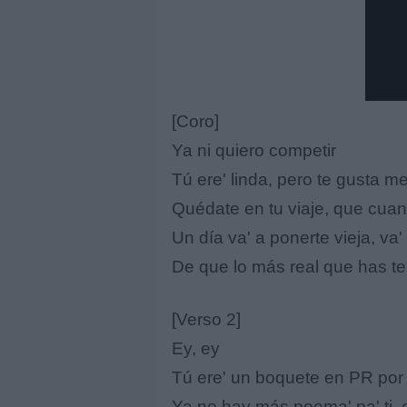
[Coro]
Ya ni quiero competir
Tú ere' linda, pero te gusta me
Quédate en tu viaje, que cuand
Un día va' a ponerte vieja, va' 
De que lo más real que has ten
[Verso 2]
Ey, ey
Tú ere' un boquete en PR por
Ya no hay más poema' pa' ti, e