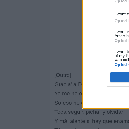
Opted 
I want t
Opted 
I want 
Advertis
Opted 
I want t
of my P
was col
Opted 
[Outro]
Gracia' a Dio', estoy vivo, eso
Yo me he enamora'o 515 vece'
So eso no es na' nuevo
Toca seguir, pichar y olvidar
Y má' alante si hay que enam