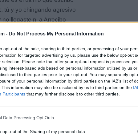
k, tú y yo chingando agresivo
y no llegaste ni a Arrecibo
venció
om -
Do Not Process My Personal Information
vio
ntió
to opt-out of the sale, sharing to third parties, or processing of your per
formation for targeted advertising by us, please use the below opt-out s
r selection. Please note that after your opt-out request is processed y
eing interest-based ads based on personal information utilized by us or
nocerte
disclosed to third parties prior to your opt-out. You may separately opt-
si soy fuerte
losure of your personal information by third parties on the IAB’s list of
. This information may also be disclosed by us to third parties on the
IA
o' y la suerte
Participants
that may further disclose it to other third parties.
 no má' que la muerte
l Data Processing Opt Outs
o opt-out of the Sharing of my personal data.