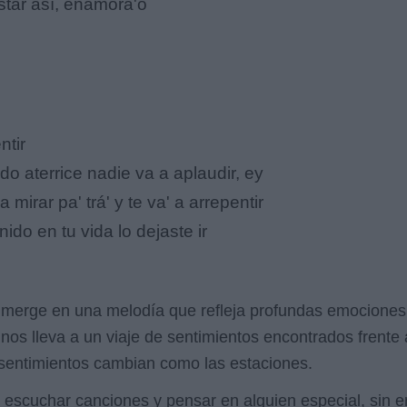
star así, enamora'o
ntir
o aterrice nadie va a aplaudir, ey
 mirar pa' trá' y te va' a arrepentir
ido en tu vida lo dejaste ir
erge en una melodía que refleja profundas emociones y
nos lleva a un viaje de sentimientos encontrados frente a
s sentimientos cambian como las estaciones.
al escuchar canciones y pensar en alguien especial, sin