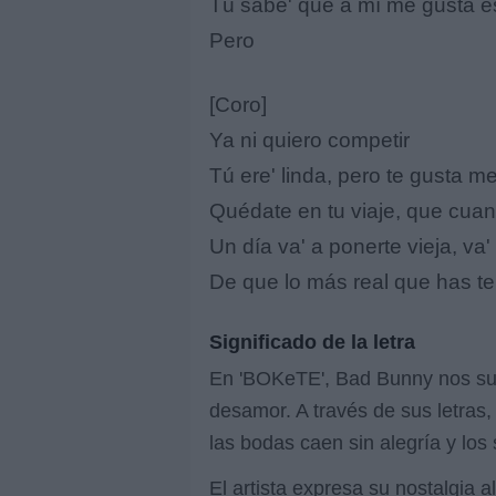
Tú sabe' que a mí me gusta e
Pero
[Coro]
Ya ni quiero competir
Tú ere' linda, pero te gusta me
Quédate en tu viaje, que cuand
Un día va' a ponerte vieja, va' a
De que lo más real que has ten
Significado de la letra
En 'BOKeTE', Bad Bunny nos sum
desamor. A través de sus letras, 
las bodas caen sin alegría y lo
El artista expresa su nostalgia 