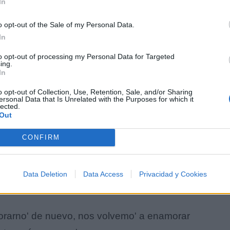
In
o opt-out of the Sale of my Personal Data.
In
to opt-out of processing my Personal Data for Targeted
ing.
In
o opt-out of Collection, Use, Retention, Sale, and/or Sharing
ersonal Data that Is Unrelated with the Purposes for which it
lected.
Out
CONFIRM
 es lo que importa
, y contigo son 516
Data Deletion
Data Access
Privacidad y Cookies
orarno' de nuevo, nos volvemo' a enamorar