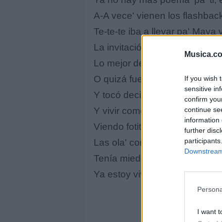
A-A vece' vienen los flashbac
Te-te-te iba a llevar pa' Maya 
La invitación de la playita se 
Musica.c
Lo mejor de nosotro' nadie lo 
O quizá fue que la vida nos mi
If you wish 
sensitive in
Y tocó decir adiós
confirm you
continue se
Y vivir como vivía ante' de co
information 
Viendo fotito' tuya', probando 
further disc
participants
Las ola' con el viento, los perr
Downstream 
Tenía miedo 'e perderte, pero
Ya estoy vivo
Persona
I want t