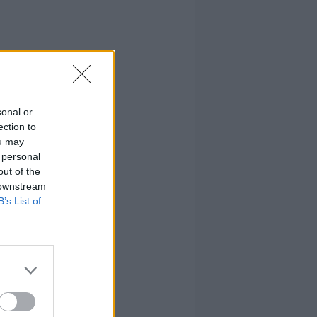
sonal or
ection to
ou may
 personal
out of the
 downstream
B’s List of