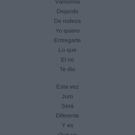
Vámonos
Dejando
De rodeos
Yo quiero
Entregarte
Lo que
El no
Te dio
Esta vez
Juro
Será
Diferente
Y es
Que ya