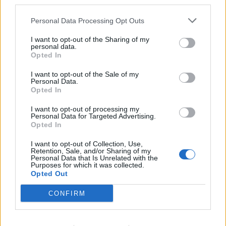
third parties.
Personal Data Processing Opt Outs
I want to opt-out of the Sharing of my
personal data.
Opted In
I want to opt-out of the Sale of my
Personal Data.
Opted In
I want to opt-out of processing my
Puntuar 'Verdad Que Duele'
Personal Data for Targeted Advertising.
Opted In
¿Qué te parece esta canción?
I want to opt-out of Collection, Use,
Retention, Sale, and/or Sharing of my
-
Personal Data that Is Unrelated with the
0 votos
Purposes for which it was collected.
Opted Out
Imprimir letra
CONFIRM
* Letra añadida por
Sergio Ruiz