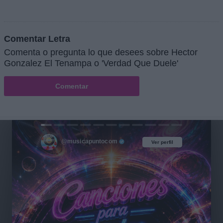
Comentar Letra
Comenta o pregunta lo que desees sobre Hector
Gonzalez El Tenampa o 'Verdad Que Duele'
Comentar
@musicapuntocom
Ver perfil
Ver perfil