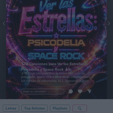
🪐🚀 Canciones para Ver las Estrellas:
Psicodelia y Space Rock 🎸✨
🌌🚀 Viaje intergaláctico: la mejor selección de
psicodelia, space rock y atmósferas cósmicas para
tus noches de astronomía. 🪐🎸 Desconecta, mira
al firmamento y siente la gravedad cero. 💾 ¡Guarda
esta colección para tu próxima noche estrellada!
Añadir un comentario ...
✨⭐
Letras
Top Artistas
Playlists