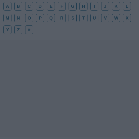
A
B
C
D
E
F
G
H
I
J
K
L
M
N
O
P
Q
R
S
T
U
V
W
X
Y
Z
#