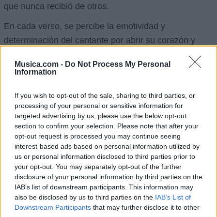
que nunca recibió de otros.
En cada verso, se percibe la emotividad y
determinación del cantante por abrir su corazón y
expresar su amor sin reservas. A través de la música
Musica.com -
Do Not Process My Personal
y las palabras, busca transmitir la profundidad de sus
Information
sentimientos y la importancia que esa persona tiene
en su vida. Es un mensaje de amor genuino y
If you wish to opt-out of the sale, sharing to third parties, or
processing of your personal or sensitive information for
sincero, envuelto en melodías que buscan conmover
targeted advertising by us, please use the below opt-out
el alma y el corazón de quien escucha.
section to confirm your selection. Please note that after your
opt-out request is processed you may continue seeing
Vídeo con letra
interest-based ads based on personal information utilized by
us or personal information disclosed to third parties prior to
your opt-out. You may separately opt-out of the further
disclosure of your personal information by third parties on the
IAB’s list of downstream participants. This information may
also be disclosed by us to third parties on the
IAB’s List of
Downstream Participants
that may further disclose it to other