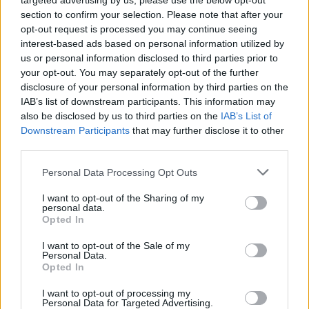
targeted advertising by us, please use the below opt-out
Biografía de Arde Bogota
section to confirm your selection. Please note that after your
Arde Bogotá: La Revolución del Rock en Español
opt-out request is processed you may continue seeing
interest-based ads based on personal information utilized by
us or personal information disclosed to third parties prior to
Ranking de Arde Bogota
your opt-out. You may separately opt-out of the further
disclosure of your personal information by third parties on the
IAB’s list of downstream participants. This information may
Arde Bogota
está en la posición
496
del ranking
also be disclosed by us to third parties on the
IAB’s List of
de esta semana, su mejor puesto ha sido el
98º
en
Downstream Participants
that may further disclose it to other
agosto de 2023.
third parties.
¿Apoyar a Arde Bogota?
Personal Data Processing Opt Outs
31
0
I want to opt-out of the Sharing of my
personal data.
Opted In
Ranking de Arde Bogota
TOP Música
I want to opt-out of the Sale of my
Personal Data.
Opted In
I want to opt-out of processing my
Personal Data for Targeted Advertising.