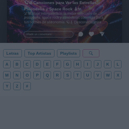
🪐🚀 Canciones para Ver las Estrellas:
Psicodelia y Space Rock 🎸✨
🌌🚀 Viaje intergaláctico: la mejor selección de
psicodelia, space rock y atmósferas cósmicas para
tus noches de astronomía. 🪐🎸 Desconecta, mira
al firmamento y siente la gravedad cero. 💾 ¡Guarda
esta colección para tu próxima noche estrellada!
Añadir un comentario ...
✨⭐
Letras
Top Artistas
Playlists
A
B
C
D
E
F
G
H
I
J
K
L
M
N
O
P
Q
R
S
T
U
V
W
X
Y
Z
#