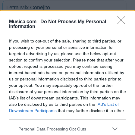
Letra Mix Conejito
Musica.com -
Do Not Process My Personal
Letra Mix Dina (Todo Empezó / Que lindos son
Information
tus ojos) (ft. Dina Paucar)
If you wish to opt-out of the sale, sharing to third parties, or
processing of your personal or sensitive information for
Letra No eres único
targeted advertising by us, please use the below opt-out
section to confirm your selection. Please note that after your
opt-out request is processed you may continue seeing
Letra En vida
interest-based ads based on personal information utilized by
us or personal information disclosed to third parties prior to
your opt-out. You may separately opt-out of the further
Letra La Metralleta
disclosure of your personal information by third parties on the
IAB’s list of downstream participants. This information may
+ Letras de Corazon Serrano
also be disclosed by us to third parties on the
IAB’s List of
Downstream Participants
that may further disclose it to other
Biografía
Ranking
Fotos
Foro
third parties.
Personal Data Processing Opt Outs