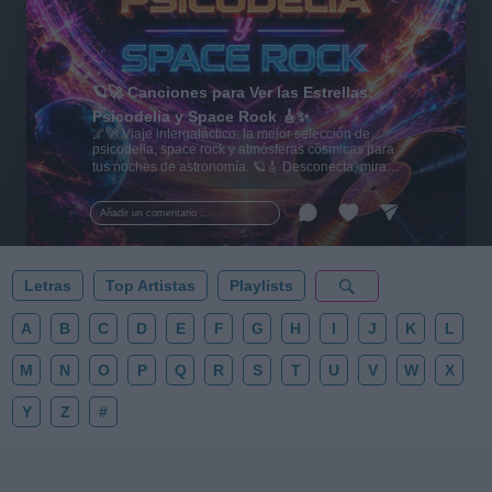
🪐🚀 Canciones para Ver las Estrellas:
Psicodelia y Space Rock 🎸✨
🌌🚀 Viaje intergaláctico: la mejor selección de
psicodelia, space rock y atmósferas cósmicas para
tus noches de astronomía. 🪐🎸 Desconecta, mira
al firmamento y siente la gravedad cero. 💾 ¡Guarda
esta colección para tu próxima noche estrellada!
Añadir un comentario ...
✨⭐
Letras
Top Artistas
Playlists
A
B
C
D
E
F
G
H
I
J
K
L
M
N
O
P
Q
R
S
T
U
V
W
X
Y
Z
#