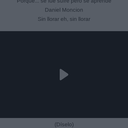
Porque... se fue sufre pero se aprende
Daniel Moncion
Sin llorar eh, sin llorar
(Díselo)