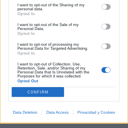
Biografía de Corazon Serrano
I want to opt-out of the Sharing of my
personal data.
Corazón Serrano: Una Historia de Pasión y Éxito
Opted In
I want to opt-out of the Sale of my
Personal Data.
Ranking de Corazon Serrano
Opted In
Corazon Serrano
está en la posición
78
del
I want to opt-out of processing my
Personal Data for Targeted Advertising.
ranking de esta semana, su mejor puesto ha sido el
Opted In
44º
en febrero de 2025.
I want to opt-out of Collection, Use,
Retention, Sale, and/or Sharing of my
¿Apoyar a Corazon Serrano?
Personal Data that Is Unrelated with the
Purposes for which it was collected.
625
34
Opted Out
CONFIRM
Ranking de Corazon Serrano
TOP Música
Data Deletion
Data Access
Privacidad y Cookies