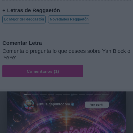
+ Letras de Reggaetón
Lo Mejor del Reggaetón
Novedades Reggaetón
Comentar Letra
Comenta o pregunta lo que desees sobre Yan Block o
'YeYe'
Comentarios (1)
@musicapuntocom
Ver perfil
Ver perfil