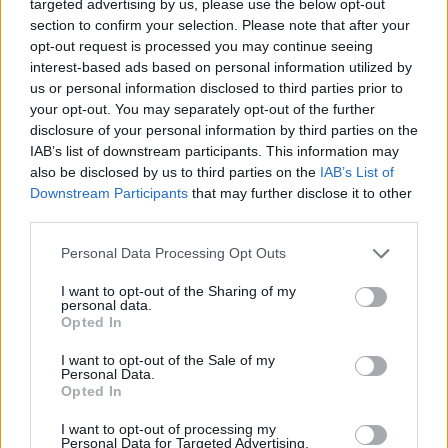
targeted advertising by us, please use the below opt-out
section to confirm your selection. Please note that after your
+ Yan Block
opt-out request is processed you may continue seeing
interest-based ads based on personal information utilized by
Letra 222
us or personal information disclosed to third parties prior to
your opt-out. You may separately opt-out of the further
disclosure of your personal information by third parties on the
Letra 444 (Remix) (ft. De La Rose, Hades66,
IAB’s list of downstream participants. This information may
Ñengo Flow)
also be disclosed by us to third parties on the
IAB’s List of
Downstream Participants
that may further disclose it to other
third parties.
Letra 666 (ft. Panda Black, Cris MJ)
Personal Data Processing Opt Outs
Letra YeYe
I want to opt-out of the Sharing of my
personal data.
Opted In
Letra WYA REMIX RED (ft. De La Rose, J
Abdiel, iZaak, Jay Wheeler)
I want to opt-out of the Sale of my
Personal Data.
Opted In
Letra ETA (RMX) (ft. RMX, Omar Courtz, ROA,
I want to opt-out of processing my
De La Rose, Luar La L)
Personal Data for Targeted Advertising.