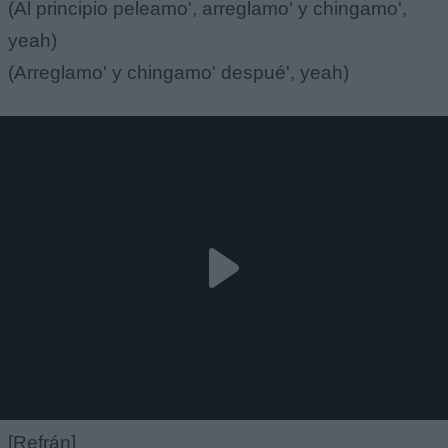
(Al principio peleamo', arreglamo' y chingamo',
yeah)
(Arreglamo' y chingamo' despué', yeah)
[Refrán]