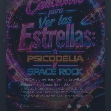
🪐🚀 Canciones para Ver las Estrellas:
Psicodelia y Space Rock 🎸✨
🌌🚀 Viaje intergaláctico: la mejor selección de
psicodelia, space rock y atmósferas cósmicas para
tus noches de astronomía. 🪐🎸 Desconecta, mira
al firmamento y siente la gravedad cero. 💾 ¡Guarda
esta colección para tu próxima noche estrellada!
Añadir un comentario ...
✨⭐