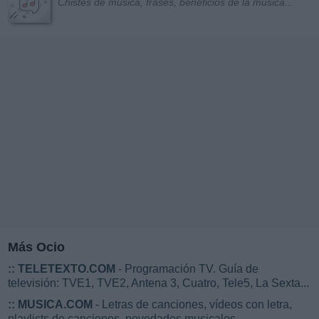
Chistes de música, frases, beneficios de la música...
Más Ocio
::
TELETEXTO.COM
- Programación TV. Guía de
televisión: TVE1, TVE2, Antena 3, Cuatro, Tele5, La Sexta...
::
MUSICA.COM
- Letras de canciones, vídeos con letra,
playlists de canciones, novedades musicales...