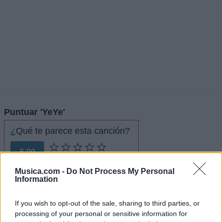
Puntuar 'YeYe'
¿Qué te parece esta canción?
5,00
3 votos
Musica.com -
Do Not Process My Personal
Information
Imprimir letra
* Letra añadida por
TlfricoTew110
If you wish to opt-out of the sale, sharing to third parties, or
processing of your personal or sensitive information for