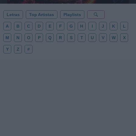
Letras
Top Artistas
Playlists
A
B
C
D
E
F
G
H
I
J
K
L
M
N
O
P
Q
R
S
T
U
V
W
X
Y
Z
#