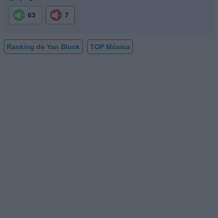
63
7
Ranking de Yan Block
TOP Música