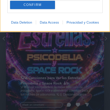
CONFIRM
Data Deletion
Data Access
Privacidad y Cookies
🪐🚀 Canciones para Ver las Estrellas:
Psicodelia y Space Rock 🎸✨
🌌🚀 Viaje intergaláctico: la mejor selección de
psicodelia, space rock y atmósferas cósmicas para
tus noches de astronomía. 🪐🎸 Desconecta, mira
al firmamento y siente la gravedad cero. 💾 ¡Guarda
esta colección para tu próxima noche estrellada!
Añadir un comentario ...
✨⭐