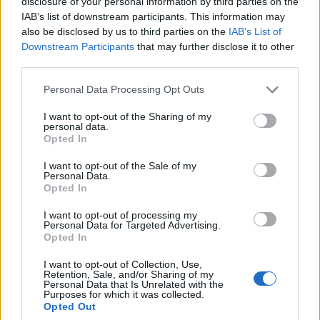
disclosure of your personal information by third parties on the
IAB’s list of downstream participants. This information may
+ Letras de Pop
also be disclosed by us to third parties on the
IAB’s List of
Lo Mejor del Pop
Novedades Pop
Downstream Participants
that may further disclose it to other
third parties.
Personal Data Processing Opt Outs
Comentar Letra
I want to opt-out of the Sharing of my
Comenta o pregunta lo que desees sobre Los Brincos
personal data.
o 'Sorbito de Champán'
Opted In
I want to opt-out of the Sale of my
Comentarios (2)
Personal Data.
Opted In
I want to opt-out of processing my
Personal Data for Targeted Advertising.
Opted In
@musicapuntocom
Ver perfil
Ver perfil
I want to opt-out of Collection, Use,
Retention, Sale, and/or Sharing of my
Personal Data that Is Unrelated with the
Purposes for which it was collected.
Opted Out