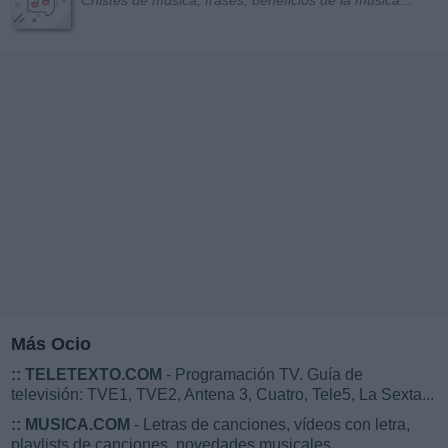
Chistes de música, frases, beneficios de la música...
Más Ocio
::
TELETEXTO.COM
- Programación TV. Guía de
televisión: TVE1, TVE2, Antena 3, Cuatro, Tele5, La Sexta...
::
MUSICA.COM
- Letras de canciones, vídeos con letra,
playlists de canciones, novedades musicales...