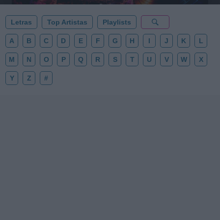
Letras
Top Artistas
Playlists
A
B
C
D
E
F
G
H
I
J
K
L
M
N
O
P
Q
R
S
T
U
V
W
X
Y
Z
#