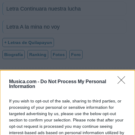
Letra Continuara nuestra lucha
Letra A la mina no voy
+ Letras de Quilapayun
Biografía
Ranking
Fotos
Foro
Ranking de Quilapayun
Musica.com -
Do Not Process My Personal
Information
Quilapayun
no está entre los 500 artistas más
apoyados y visitados de esta semana.
If you wish to opt-out of the sale, sharing to third parties, or
processing of your personal or sensitive information for
¿Apoyar a Quilapayun?
targeted advertising by us, please use the below opt-out
section to confirm your selection. Please note that after your
70
11
opt-out request is processed you may continue seeing
interest-based ads based on personal information utilized by