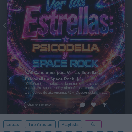
🪐🚀 Canciones para Ver las Estrellas:
Psicodelia y Space Rock 🎸✨
🌌🚀 Viaje intergaláctico: la mejor selección de
psicodelia, space rock y atmósferas cósmicas para
tus noches de astronomía. 🪐🎸 Desconecta, mira
al firmamento y siente la gravedad cero. 💾 ¡Guarda
esta colección para tu próxima noche estrellada!
Añadir un comentario ...
✨⭐
Letras
Top Artistas
Playlists