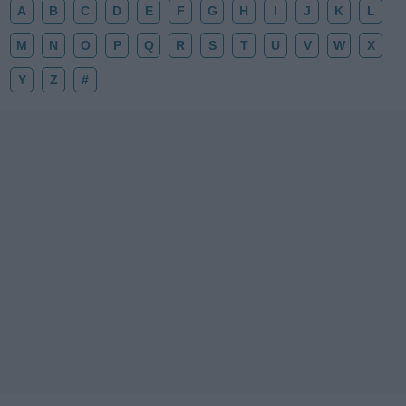
A
B
C
D
E
F
G
H
I
J
K
L
M
N
O
P
Q
R
S
T
U
V
W
X
Y
Z
#