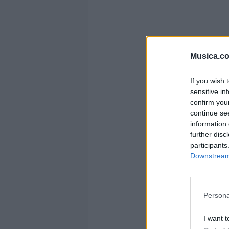
Musica.c
If you wish 
sensitive in
confirm you
continue se
information 
further disc
participants
Downstream 
Persona
I want t