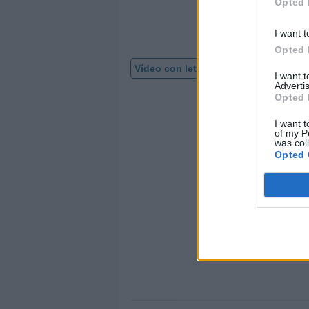
Opted 
I want t
Opted 
Vídeo con letra
I want 
Advertis
Opted 
I want t
of my P
was col
Opted 