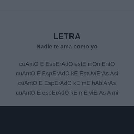
LETRA
Nadie te ama como yo
cuAntO E EspErAdO estE mOmEntO
cuAntO E EspErAdO kE EstUviErAs Asi
cuAntO E EspErAdO kE mE hAblArAs
cuAntO E espErAdO kE mE viErAs A mi