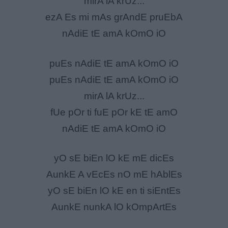
mirA lA krUz...
ezA Es mi mAs grAndE pruEbA
nAdiE tE amA kOmO iO
puEs nAdiE tE amA kOmO iO
puEs nAdiE tE amA kOmO iO
mirA lA krUz...
fUe pOr ti fuE pOr kE tE amO
nAdiE tE amA kOmO iO
yO sE biEn lO kE mE dicEs
AunkE A vEcEs nO mE hAblEs
yO sE biEn lO kE en ti siEntEs
AunkE nunkA lO kOmpArtEs