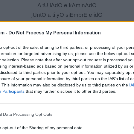
A tU lAdO e kAminAdO
jUntO a ti yO siEmprE e idO
Aun A vEcEs tE E kArgAdO
om -
Do Not Process My Personal Information
yO E sidO tU mEjOr AmigO
to opt-out of the sale, sharing to third parties, or processing of your per
puEs nAdiE tE amA kOmO iO
formation for targeted advertising by us, please use the below opt-out s
r selection. Please note that after your opt-out request is processed y
puEs nAdiE tE amA kOmO iO
eing interest-based ads based on personal information utilized by us or
mirA lA krUz...
disclosed to third parties prior to your opt-out. You may separately opt-
losure of your personal information by third parties on the IAB’s list of
ezA Es mi mAs grAndE pruEbA
. This information may also be disclosed by us to third parties on the
IA
nAdiE tE amA kOmO iO
Participants
that may further disclose it to other third parties.
puEs nAdiE tE amA kOmO iO
l Data Processing Opt Outs
puEs nAdiE tE amA kOmO iO
mirA lA krUz...
o opt-out of the Sharing of my personal data.