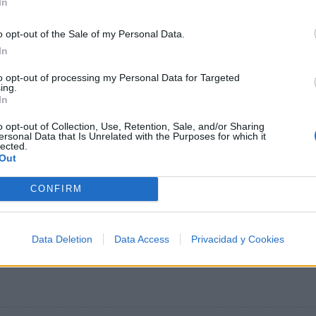
In
fUe pOr ti fuE pOr kE tE amO
nAdiE tE amA kOmO iO
o opt-out of the Sale of my Personal Data.
In
to opt-out of processing my Personal Data for Targeted
ing.
In
o opt-out of Collection, Use, Retention, Sale, and/or Sharing
ersonal Data that Is Unrelated with the Purposes for which it
lected.
Out
CONFIRM
Data Deletion
Data Access
Privacidad y Cookies