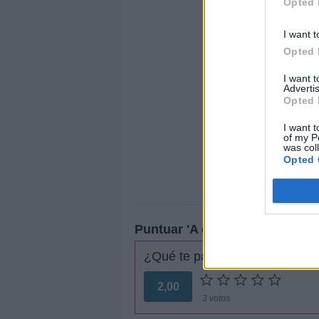
Opted 
I want t
Opted 
I want 
Advertis
Opted 
I want t
of my P
was col
Opted 
Puntuar 'A eme o'
¿Qué te parece esta canción?
2,00
3 votos