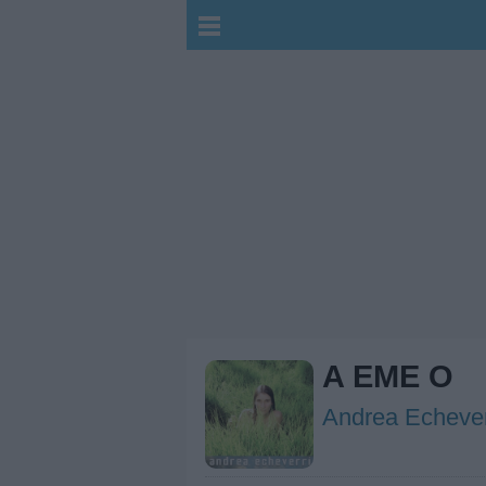
A EME O
Andrea Echever