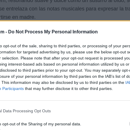
ri, resonando suave y dulce como un susurro al oído, s
 se entrelaza con las notas musicales para expresar la t
tirse en madre.
roceso de expansión física y emocional que trae consigo e
om -
Do Not Process My Personal Information
rpo de la protagonista, resaltando cómo la maternidad l
to opt-out of the sale, sharing to third parties, or processing of your per
formation for targeted advertising by us, please use the below opt-out s
sereno, transmitiendo la conexión profunda entre madre e
r selection. Please note that after your opt-out request is processed y
eing interest-based ads based on personal information utilized by us or
oca la idea de que el nacimiento de un hijo es un acto 
disclosed to third parties prior to your opt-out. You may separately opt-
a del amor incondicional.
losure of your personal information by third parties on the IAB’s list of
. This information may also be disclosed by us to third parties on the
IA
obre la belleza y el poder de la maternidad, sobre el mila
Participants
that may further disclose it to other third parties.
erso se respira gratitud, admiración y aceptación por el
eño ser la razón última y sublime de la existencia.
l Data Processing Opt Outs
letra
o opt-out of the Sharing of my personal data.