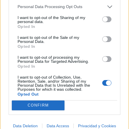
Personal Data Processing Opt Outs
Ranking de Roberto Blades
TOP Música
I want to opt-out of the Sharing of my
personal data.
Opted In
I want to opt-out of the Sale of my
Personal Data.
Opted In
I want to opt-out of processing my
Personal Data for Targeted Advertising.
Opted In
I want to opt-out of Collection, Use,
Retention, Sale, and/or Sharing of my
Personal Data that Is Unrelated with the
Purposes for which it was collected.
Opted Out
CONFIRM
Música Relacionada
Data Deletion
Data Access
Privacidad y Cookies