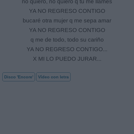
no quiero, no quiero q tu me llames
YA NO REGRESO CONTIGO
bucaré otra mujer q me sepa amar
YA NO REGRESO CONTIGO
q me de todo, todo su cariño
YA NO REGRESO CONTIGO...
X MI LO PUEDO JURAR...
Disco 'Encore'
Vídeo con letra