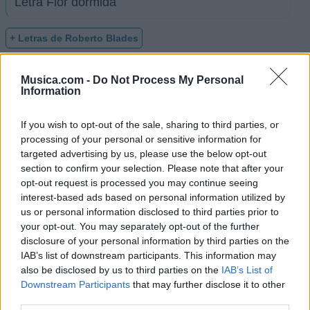
Letra Flor dormida
+ Letras de Roberto Blades
Discografía
Biografía
Ranking
Fotos
Foro
Musica.com -
Do Not Process My Personal
Information
Biografía de Roberto Blades
If you wish to opt-out of the sale, sharing to third parties, or
Roberto Blades: Una Leyenda de la Salsa
processing of your personal or sensitive information for
targeted advertising by us, please use the below opt-out
section to confirm your selection. Please note that after your
opt-out request is processed you may continue seeing
Ranking de Roberto Blades
interest-based ads based on personal information utilized by
us or personal information disclosed to third parties prior to
Roberto Blades
no está entre los 500 artistas más
your opt-out. You may separately opt-out of the further
apoyados y visitados de esta semana.
disclosure of your personal information by third parties on the
IAB’s list of downstream participants. This information may
¿Apoyar a Roberto Blades?
also be disclosed by us to third parties on the
IAB’s List of
Downstream Participants
that may further disclose it to other
54
2
third parties.