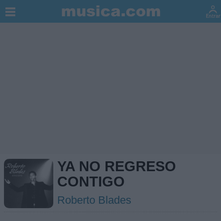
YA NO REGRESO
CONTIGO
Roberto Blades