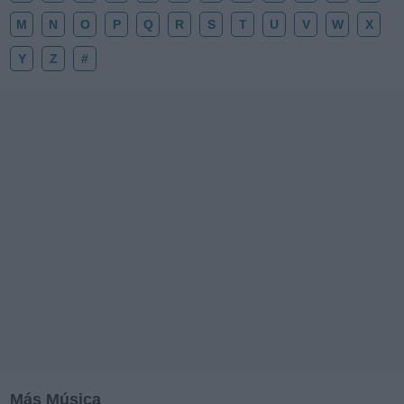
M
N
O
P
Q
R
S
T
U
V
W
X
Y
Z
#
Más Música