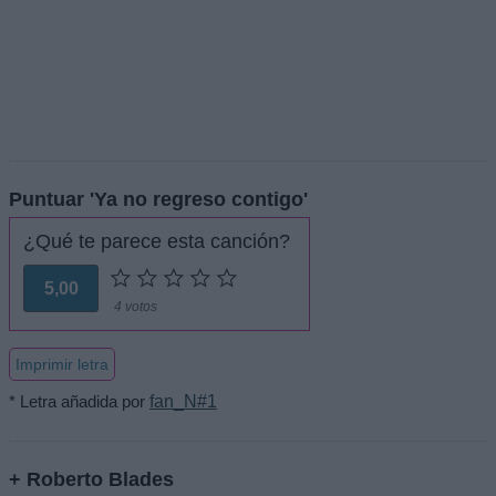
Puntuar 'Ya no regreso contigo'
¿Qué te parece esta canción?
5,00
4 votos
Imprimir letra
* Letra añadida por
fan_N#1
+ Roberto Blades