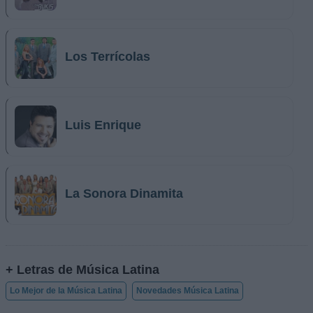
Los Terrícolas
Luis Enrique
La Sonora Dinamita
+ Letras de Música Latina
Lo Mejor de la Música Latina
Novedades Música Latina