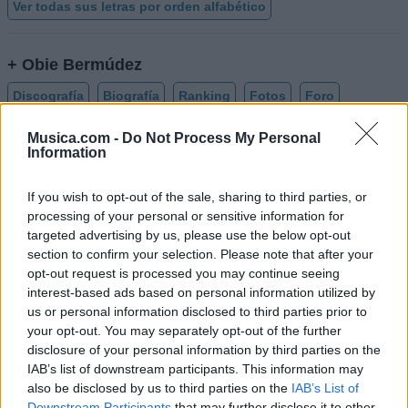
Ver todas sus letras por orden alfabético
+ Obie Bermúdez
Discografía
Biografía
Ranking
Fotos
Foro
Añadir Letra
Musica.com -
Do Not Process My Personal
Information
If you wish to opt-out of the sale, sharing to third parties, or
Biografía de Obie Bermudez
processing of your personal or sensitive information for
Obie Bermúdez: Una Voz Auténtica de Puerto
targeted advertising by us, please use the below opt-out
Rico
section to confirm your selection. Please note that after your
opt-out request is processed you may continue seeing
interest-based ads based on personal information utilized by
us or personal information disclosed to third parties prior to
Ranking de Obie Bermudez
your opt-out. You may separately opt-out of the further
disclosure of your personal information by third parties on the
Obie Bermudez
no está entre los 500 artistas más
IAB’s list of downstream participants. This information may
apoyados y visitados de esta semana, su mejor
also be disclosed by us to third parties on the
IAB’s List of
puesto ha sido el
248º
en diciembre de 2019.
Downstream Participants
that may further disclose it to other