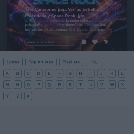
🪐🚀 Canciones para Ver las Estrellas:
Psicodelia y Space Rock 🎸✨
🌌🚀 Viaje intergaláctico: la mejor selección de
psicodelia, space rock y atmósferas cósmicas para
tus noches de astronomía. 🪐🎸 Desconecta, mira
al firmamento y siente la gravedad cero. 💾 ¡Guarda
esta colección para tu próxima noche estrellada!
Añadir un comentario ...
✨⭐
Letras
Top Artistas
Playlists
A
B
C
D
E
F
G
H
I
J
K
L
M
N
O
P
Q
R
S
T
U
V
W
X
Y
Z
#