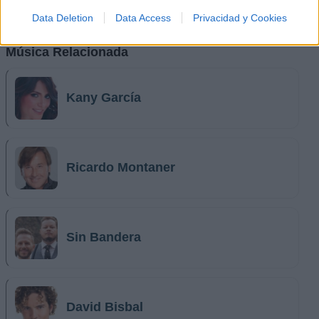
Data Deletion
Data Access
Privacidad y Cookies
Música Relacionada
Kany García
Ricardo Montaner
Sin Bandera
David Bisbal