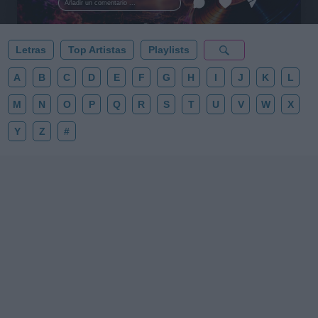
Añadir un comentario ...
✨⭐
Letras
Top Artistas
Playlists
A
B
C
D
E
F
G
H
I
J
K
L
M
N
O
P
Q
R
S
T
U
V
W
X
Y
Z
#