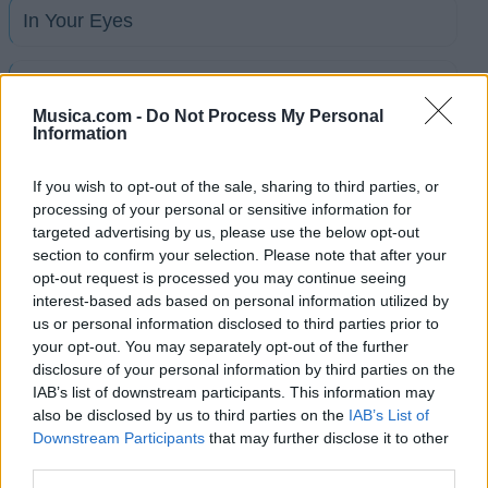
In Your Eyes
Indigo
Musica.com -
Do Not Process My Personal
Information
Intruder
If you wish to opt-out of the sale, sharing to third parties, or
processing of your personal or sensitive information for
Kiss That Frog
targeted advertising by us, please use the below opt-out
section to confirm your selection. Please note that after your
opt-out request is processed you may continue seeing
Lead A Normal Life
interest-based ads based on personal information utilized by
us or personal information disclosed to third parties prior to
Love To Be Loved
your opt-out. You may separately opt-out of the further
disclosure of your personal information by third parties on the
IAB’s list of downstream participants. This information may
Lovetown
also be disclosed by us to third parties on the
IAB’s List of
Downstream Participants
that may further disclose it to other
third parties.
Ver todas sus letras por orden alfabético