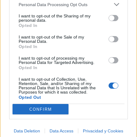
Personal Data Processing Opt Outs
+ Peter Gabriel
I want to opt-out of the Sharing of my
personal data.
Discografía
Biografía
Ranking
Fotos
Foro
Opted In
I want to opt-out of the Sale of my
Añadir Letra
Personal Data.
Opted In
I want to opt-out of processing my
Ranking de Peter Gabriel
Personal Data for Targeted Advertising.
Opted In
Peter Gabriel
no está entre los 500 artistas más
I want to opt-out of Collection, Use,
apoyados y visitados de esta semana.
Retention, Sale, and/or Sharing of my
Personal Data that Is Unrelated with the
Purposes for which it was collected.
¿Apoyar a Peter Gabriel?
Opted Out
26
0
CONFIRM
Ranking de Peter Gabriel
TOP Música
Data Deletion
Data Access
Privacidad y Cookies