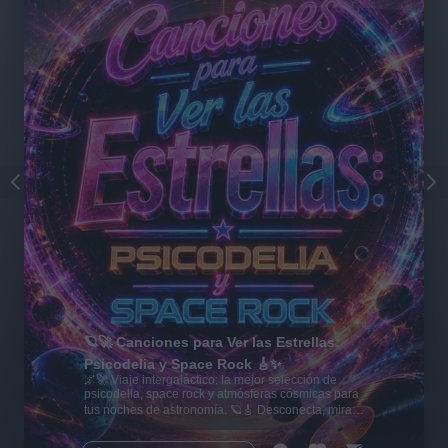
🪐🚀 Canciones para Ver las Estrellas:
Psicodelia y Space Rock 🎸✨
🌌🚀 Viaje intergaláctico: la mejor selección de
psicodelia, space rock y atmósferas cósmicas para
tus noches de astronomía. 🪐🎸 Desconecta, mira
al firmamento y siente la gravedad cero. 💾 ¡Guarda
esta colección para tu próxima noche estrellada!